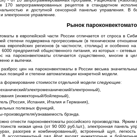
ux)
- от 20 запрограммированных программ,
Рациональ (Rational
 170 запрограммированных рецептов в стандартном исполне
нальностью и доступной сенсорной панелью управления. В б
 и электронное управление.
Рынок пароконвектомат
томаты в европейской части России отличается от спроса в Сиби
шей степени подвержена прогрессивным (в техническом отношени
нка европейских регионов (в частности, столицы) и особенно на
 6000 предприятий общественного питания, из которых – сетевых
рос на пароконвектоматы отличается существенно, многие в ц
меню и выпечки.
разброс цен на пароконвектоматы в России весьма значительный
ых позиций и степени автоматизации конкретной модели.
а формирование стоимости отдельной модели следующие:
механический/электромеханический/электронный),
ования (инжекторный/бойлерный),
ель (Россия, Испания, Италия и Германия),
ельных полезных функций,
ы-производителя/узнаваемость брэнда.
можно отнести пароконвектоматы российского производства. Ярки
тоинств низкая цена (от 90 000 руб./шт.), электронная панель у
урах, разогрев и комбинированный), встроенный щуп, легкост
р. В ассортиментный ряд Abat входят инжекторные и бойлерны