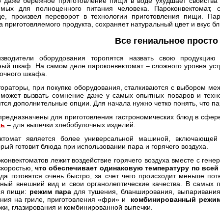
о даже бережное приготовление пищи в воде ухудшает свойства 
имых для полноценного питания человека. Пароконвектомат,
де, произвел переворот в технологии приготовления пищи. Пар
 приготовляемого продукта, сохраняет натуральный цвет и вкус б
Все гениальное просто
зводители оборудования торопятся назвать свою продукцию
ый шкаф. На самом деле пароконвектомат – сложного уровня устр
рочного шкафа.
тораторы, при покупке оборудования, сталкиваются с выбором ме
ожет вызвать сомнение даже у самых опытных поваров и технол
тся дополнительные опции. Для начала нужно четко понять, что па
редназначены для приготовления гастрономических блюд в сфере 
чь
– для выпечки хлебобулочных изделий.
ктомат является более универсальной машиной, включающей в
орый готовит блюда при использовании пара и горячего воздуха.
конвектоматов лежит воздействие горячего воздуха вместе с гене
скоростью,
что обеспечивает одинаковую температуру по всей
юда готовятся очень быстро, за счет чего происходит меньше по
ный внешний вид и свои органолептические качества. В самых 
ия пищи:
режим пара
для тушения, бланширования, выпаривания
ения на гриле, приготовления «фри» и
комбинированный режи
ки, глазирования и комбинированной выпечки.