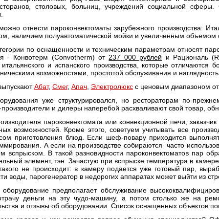
сторанов, столовых, больниц, учреждений социальной сферы.
.
 можно отнести пароконвектоматы зарубежного производства: Ит
м, наличием полуавтоматической мойки и увеличенным объемом 
атегории по оснащенности и техническим параметрам относят па
ия -
Конвотерм (Convotherm)
от
237 000 рублей
и
Рациональ (Ra
 итальянского и испанского производства, которые отличаются 
ническими возможностями, простотой обслуживания и наглядность
 выпускают
Абат
,
Смег
,
Апач
,
Электролюкс
с ценовым диапазоном от 
борудования уже структурировался, но рестораторам по-прежн
-производители и дилеры наперебой расхваливают свой товар, обн
оизводителя пароконвектомата или конвекционной печи, заказчи
ых возможностей. Кроме этого, советуем учитывать все производ
сом приготовления блюд. Если шеф-повару приходится выполнять
ммирования. А если на производстве собираются часто использов
м вспрыском. В такой разновидности пароконвектоматов пар обра
ельный элемент, тэн. Зачастую при вспрыске температура в камере
акого не происходит: в камеру подается уже готовый пар, выра
ти воды, парогенератор в недорогих аппаратах может выйти из стро
е оборудование предполагает обслуживание высококвалифицир
отрачу деньги на эту чудо-машину, а потом столько же на ре
ьства и отзывы об оборудовании. Список оснащенных объектов по