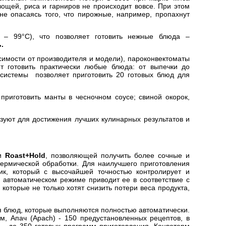
щей, риса и гарниров не происходит вовсе. При этом
е опасаясь того, что пирожные, например, пропахнут
 – 99°С), что позволяет готовить нежные блюда –
.
исимости от производителя и модели), пароконвектоматы
 готовить практически любые блюда: от выпечки до
 системы позволяет приготовить 20 готовых блюд для
риготовить манты в чесночном соусе; свиной окорок,
зуют для достижения лучших кулинарных результатов и
ии
Roast+Hold
, позволяющей получить более сочные и
ермической обработки. Для наилучшего приготовления
ик, который с высочайшей точностью контролирует и
 автоматическом режиме приводит ее в соответствие с
оторые не только хотят снизить потери веса продукта,
я блюд, которые выполняются полностью автоматически.
мм,
Апач (Apach)
- 150 предустановленных рецептов, в