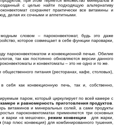
продуктов, при этом теряется множество минералов и
 созданный с целью найти подходящую альтернативу
оконвектомат сохраняет практически все витамины и
люд, делая их сочными и аппетитными.
 модным словом – пароконвектомат, будь это даже
ойство, которое совмещает в себе функции пароварки,
жду пароконвектоматом и конвекционной печью. Обилие
огов, так как постоянно обновляются версии данного
роконвектоматы и конвектоматы – это не одно и то же.
общественного питания (ресторанах, кафе, столовых),
 себя как конвекционную печь, так и, собственно,
рируемым паром, который циркулирует по всей камере с
 камере и равномерность приготовления продуктов
.
терь витаминов и минеральных солей, а сами продукты
простых пароконвектоматах применяются три основных
 и варки «в мешочек»,
режим конвекции
для жарки,
м
(пар плюс конвекция) для комбинированного тушения,