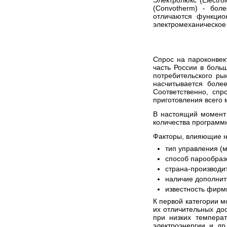
Электролюкс (Electrol
(Convotherm)
- более
отличаются функцио
электромеханическое
Спрос на пароконвек
часть России в боль
потребительского ры
насчитывается более
Соответственно, сп
приготовления всего 
В настоящий момент 
количества программн
Факторы, влияющие н
тип управления (
способ парообраз
страна-производит
наличие дополнит
известность фирм
К первой категории 
их отличительных дос
при низких температ
электроэнергии и д