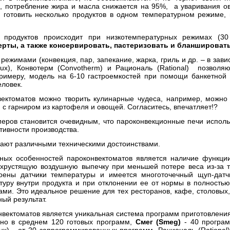
 потребление жира и масла снижается на 95%, а уваривания ово
готовить несколько продуктов в одном температурном режиме, н
продуктов происходит при низкотемпературных режимах (30
рты, а также консервировать, пастеризовать и бланшировать
ежимами (конвекция, пар, запекание, жарка, гриль и др. – в зав
ux)
,
Конвотерм (Convotherm)
и
Рациональ (Rational)
позволяют
римеру, модель на 6-10 гастроемкостей при помощи банкетной
еловек.
ктоматов можно творить кулинарные чудеса, например, можно п
с гарниром из картофеля и овощей. Согласитесь, впечатляет!?
еров становится очевидным, что пароконвекционные печи исполь
ивности производства.
ают различными техническими достоинствами.
ьных особенностей пароконвектоматов является наличие функц
хрустящую воздушную выпечку при меньшей потере веса из-за т
оены датчики температуры и имеется многоточечный щуп-датч
туру внутри продукта и при отклонении ее от нормы в полностью
и. Это идеальное решение для тех ресторанов, кафе, столовых, к
ный результат.
нвектоматов является уникальная система программ приготовлени
но в среднем 120 готовых программ,
Смег (Smeg)
- 40 програ