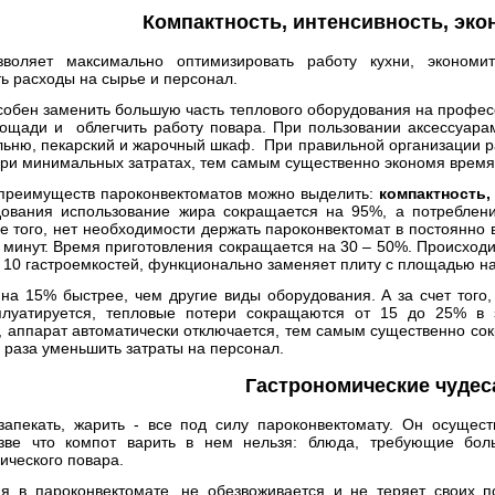
Компактность, интенсивность, эк
зволяет максимально оптимизировать работу кухни, эконом
ь расходы на сырье и персонал.
собен заменить большую часть теплового оборудования на профес
ощади и облегчить работу повара. При пользовании аксессуар
ильню,
пекарский и жарочный шкаф
. При правильной организации р
ри минимальных затратах, тем самым существенно экономя время 
 преимуществ пароконвектоматов можно выделить:
компактность,
дования использование жира сокращается на 95%, а потребле
е того, нет необходимости держать пароконвектомат в постоянно 
 минут. Время приготовления сокращается на 30 – 50%. Происход
 10 гастроемкостей, функционально заменяет плиту с площадью на
 на 15% быстрее, чем другие виды оборудования. А за счет того,
плуатируется, тепловые потери сокращаются от 15 до 25% в 
 аппарат автоматически отключается, тем самым существенно сок
а раза уменьшить затраты на персонал.
Гастрономические чудес
 запекать, жарить - все под силу пароконвектомату. Он осуще
зве что компот варить в нем нельзя: блюда, требующие боль
ического повара.
я в пароконвектомате, не обезвоживается и не теряет своих 