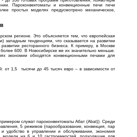
)
- до 350 готовых программ приготовления,
Конвотерм
нии. Пароконвектоматы и конвекционные печи печи
олее простых моделях предусмотрено механическое,
ов
рском регионе. Это объясняется тем, что европейская
и) западным тенденциям, что сказывается на развитии
 развитии ресторанного бизнеса. К примеру, в Москве
 более 600. В Новосибирске же их значительно меньше.
елях экономии обходятся конвекционными печами для
: от 1,5 тысячи до 45 тысяч евро – в зависимости от
м примером служат пароконвектоматы
Абат (Abat)
). Среди
правления, 5 режимов (парообразование, конвекция, пар
ь и удобство в управлении и обслуживании, экономия
е модели на 6 и 10 гастроемкостей, подходящие для