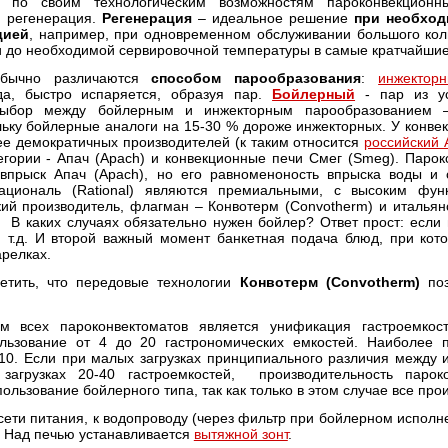
 по своим технологическим возможностям пароконвекционн
 регенерация.
Регенерация
– идеальное решение
при необход
цией
, например, при одновременном обслуживании большого коли
 до необходимой сервировочной температуры в самые кратчайшие 
обычно различаются
способом парообразования
:
инжектор
да, быстро испаряется, образуя пар.
Бойлерный
- пар из ус
 Выбор между бойлерным и инжекторным парообразованием 
льку бойлерные аналоги на 15-30 % дороже инжекторных. У конве
ее демократичных производителей (к таким относится
российский 
егории - Апач (Apach) и конвекционные печи Смег (Smeg). Паро
впрыск Апач (Apach), но его равноменоность впрыска воды и 
ациональ (Rational) являются премиальными, с высоким фун
й производитель, флагман – Конвотерм (Convotherm) и италья
В каких случаях обязательно нужен бойлер? Ответ прост: если м
и т.д. И второй важный момент банкетная подача блюд, при ко
релках.
етить, что передовые технологии
Конвотерм (Convotherm)
поз
м всех пароконвектоматов является унификация гастроемкос
льзование от 4 до 20 гастрономических емкостей. Наиболее
 10. Если при малых загрузках принципиального различия между
 загрузках 20-40 гастроемкостей, производительность парок
ользование бойлерного типа, так как только в этом случае все пр
сети питания, к водопроводу (через фильтр при бойлерном исполн
. Над печью устанавливается
вытяжной зонт
.