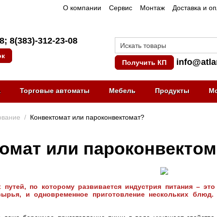
О компании
Сервис
Монтаж
Доставка и о
08
;
8(383)-312-23-08
ок
info@atla
Получить КП
а
Торговые автоматы
Мебель
Продукты
М
ование
/
Конвектомат или пароконвектомат?
омат или пароконвектом
 путей, по которому развивается индустрия питания – эт
ырья, и одновременное приготовление нескольких блюд.