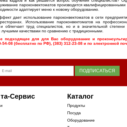
лема кадров и как решается вопрос обучения специалистов? О
служивание пароконвектоматов производится квалифицированными
одимости адаптирует меню к новому оборудованию.
фект дает использование пароконвектоматов в сети предприят
есторанах. Использование пароконвектоматов на профессион
и облегчает труд специалистов, но и в значительной степени 
с лучшими качествами по сравнению с традиционными.
е подходящее для для Вас оборудование и проконсульти
-54-08 (бесплатно по РФ), (383) 312-23-08 и по электронной по
ПОДПИСАТЬСЯ
та-Сервис
Каталог
ии
Продукты
Посуда
Оборудование