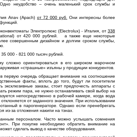
 Одно неудобство – очень маленький срок службы и
алия
Апач (Apach)
от 72 000 руб.
Они интересны более
функций.
роконвектоматы
Электролюкс (Electrolux)
- Италия, от
338
tional)
от 420 000 рублей.
а также еще некоторые
более совершенным дизайном и долгим сроком службы,
ю.
35 000 - 821 000 тысяч рублей.
ему сложно ориентироваться в его широком марочном
аруживая «страшные» изъяны у продукции конкурентов.
к в первую очередь обращает внимание на соотношение
ственные факты, вплоть до того, будут ли посетители
 эксклюзивные заказы, стоит предпочесть аппараты с
ать режим пара, не нужно останавливать свой выбор на
зуется непосредственно в рабочей камере, когда вода
 отклоняется от заданного значения. При использовании
ботанный в парогенераторе. Однако если пренебрегать
я из-за отложения накипи на тэнах.
ованным персоналом. Часто можно услышать сомнения
монт». При покупке необходимо обратить внимание на
может сделать вывод о качестве оборудования.