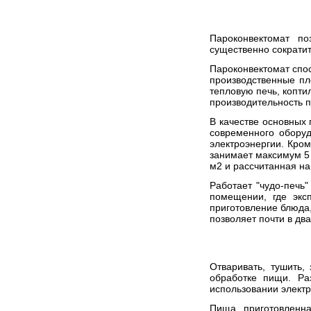
Пароконвектомат по
существенно cократит
Пароконвектомат спо
производственные пл
тепловую печь, копт
производительность п
В качестве основных
современного обору
электроэнергии. Кром
занимает максимум 5
м2 и рассчитанная на
Работает "чудо-печь"
помещении, где экс
приготовление блюда,
позволяет почти в дв
Отваривать, тушить,
обработке пищи. Ра
использовании электр
Пища, приготовленна