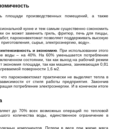
ономичность
ить площади производственных помещений, а также
сиональной кухне и тем самым существенно сэкономить
ами он может заменить
гриль
,
фритюр
,
печь для пиццы
,
абот, пароконвектомат позволяет поддерживать высокую
приготовления, сырье, электроэнергию, воду».
 интенсивность и экономию
. При использовании этого
ние воды – на 40%. На 60% уменьшается потребление
включенном состоянии, так как выход на рабочий режим
ит экономия площади, так как машина, занимающая 0,81
греваемой поверхности 1,6 м2.
 что пароконвектомат практически не выделяет тепла в
зависимости от стиля работы предприятия. Закончив
ращая потребление электроэнергии. И в конечном итоге
а
ствляет до 70% всех возможных операций по тепловой
шого количества воды, единственное ограничение в
полезных компонентов. Потери в весе при жарке мяса