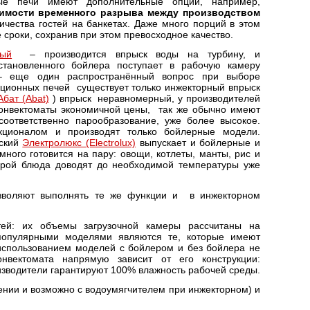
ые печи имеют дополнительные опции, например,
имости временного разрыва между производством
чества гостей на банкетах. Даже много порций в этом
сроки, сохранив при этом превосходное качество.
ный
– производится впрыск воды на турбину, и
тановленного бойлера поступает в рабочую камеру
– еще один распространённый вопрос при выборе
кционных печей существует только инжекторный впрыск
Абат (Abat)
) впрыск неравномерный, у производителей
конвектоматы экономичной цены, так же обычно имеют
соответственно парообразование, уже более высокое.
кционалом и производят только бойлерные модели.
нский
Электролюкс (Electrolux)
выпускает и бойлерные и
ного готовится на пару: овощи, котлеты, манты, рис и
торой блюда доводят до необходимой температуры уже
воляют выполнять те же функции и в инжекторном
тей: их объемы загрузочной камеры рассчитаны на
 популярными моделями являются те, которые имеют
 использованием моделей с бойлером и без бойлера не
онвектомата напрямую зависит от его конструкции:
оизводители гарантируют 100% влажность рабочей среды.
ении и возможно с водоумягчителем при инжекторном) и