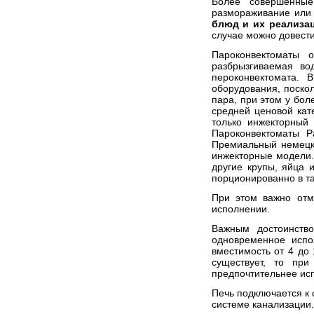
Более совершенные
размораживание или
блюд и их реализа
случае можно довести
Пароконвектоматы 
разбрызгиваемая во
пероконвектомата.
оборудования, поско
пара, при этом у бол
средней ценовой кат
только инжекторный 
Пароконвектоматы Р
Премиальный немецки
инжекторные модели. 
другие крупы, яйца 
порционированно в та
При этом важно отм
исполнении.
Важным достоинство
одновременное испо
вместимость от 4 до
существует, то при
предпочтительнее исп
Печь подключается к 
системе канализации