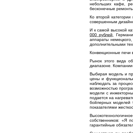
небольших кафе, ре
бесконечные ремонты
Ко второй категории
совершенным дизайно
И к самой высокой к
000 рублей
, Герман
аппараты немецкого,
дополнительными тех
Конвекционные печи
Рынок этого вида о
диапазоне. Компании
Выбирая модель и пр
цены и функциональн
наблюдать за процес
возможностью програ
модели с инжекторны
подается на нагреват
бойлерных моделей т
показателями жесткос
Высокотехнологично
собственников: «Я п
гарантийные обязател