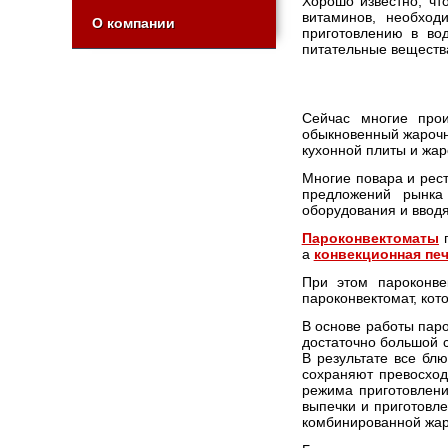
Хорошо известно, чт
витаминов, необход
О компании
приготовлению в во
питательные вещества
Сейчас многие прои
обыкновенный жарочн
кухонной плиты и жа
Многие повара и рес
предложений рынка м
оборудования и вводя
Пароконвектоматы
п
а
конвекционная пе
При этом пароконве
пароконвектомат, кот
В основе работы паро
достаточно большой 
В результате все бл
сохраняют превосход
режима приготовлен
выпечки и приготовл
комбинированной жар