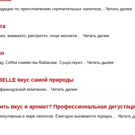
дации по приготовлению горячительных напитков....
Читать далее
та
ио, маккиато, ристретто, ноце моската...
Читать далее
во
Читать далее
оду
Coffea
семейства
Rubiaceae
. Существуют...
ELLE вкус самой природы
французской компании...
Читать далее
рить вкус и аромат? Профессиональная дегустац
...
Читать 
опулярным в мире напитком. Ежегодно выпивается порядка