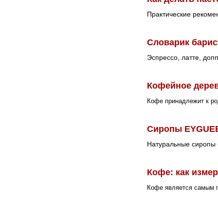
Практические рекомен
Словарик барис
Эспрессо, латте, допп
Кофейное дере
Кофе принадлежит к р
Сиропы EYGUEB
Натуральные сиропы 
Кофе: как изме
Кофе является самым п