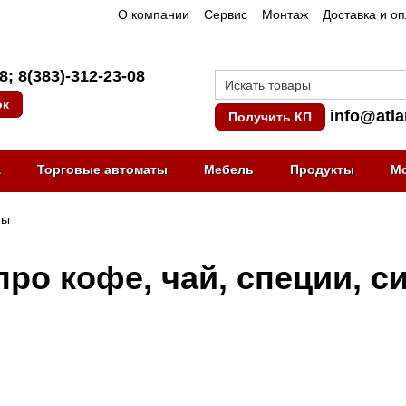
О компании
Сервис
Монтаж
Доставка и о
08
;
8(383)-312-23-08
ок
info@atla
Получить КП
а
Торговые автоматы
Мебель
Продукты
М
пы
про кофе, чай, специи, 