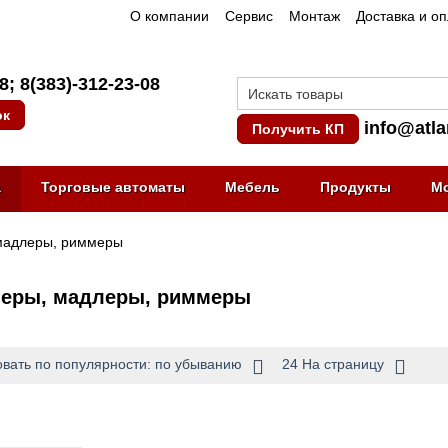
О компании
Сервис
Монтаж
Доставка и о
08
;
8(383)-312-23-08
ок
info@atla
Получить КП
а
Торговые автоматы
Мебель
Продукты
М
мадлеры, риммеры
неры, мадлеры, риммеры
вать по популярности: по убыванию
24 На страницу