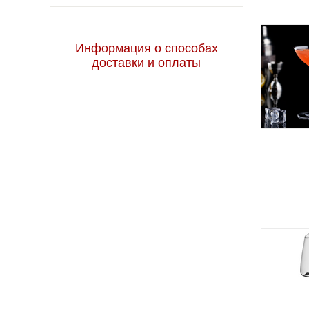
Open up Spirits (Kwarx)
P.L. Proff Cuisine
Информация о способах
Pab
доставки и оплаты
Pineapple
Pure
Quadro
Rose
Snifter
Space
Thermo Glass
Timeless
Tulipe
Vesta
Vintage
Ypsilon
Глинтвейн