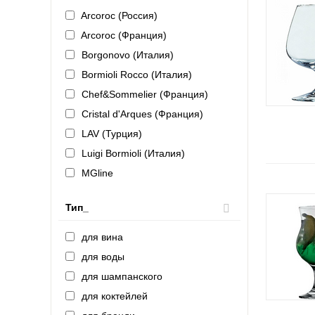
Arcoroc (Россия)
Arcoroc (Франция)
Borgonovo (Италия)
Bormioli Rocco (Италия)
Chef&Sommelier (Франция)
Cristal d'Arques (Франция)
LAV (Турция)
Luigi Bormioli (Италия)
MGline
NUDE (Турция)
Тип_
P.L. Proff Cuisine (Китай)
Pasabahce (Турция)
для вина
Pasabahce-завод "Бор" (Россия)
для воды
Stolzle
для шампанского
ZWIESEL (Германия)
для коктейлей
Опытный стекольный завод