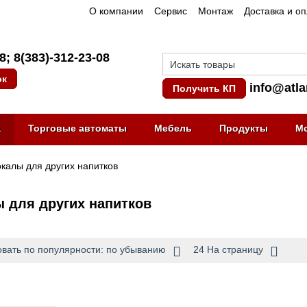
О компании
Сервис
Монтаж
Доставка и о
08
;
8(383)-312-23-08
ок
info@atla
Получить КП
а
Торговые автоматы
Мебель
Продукты
М
калы для других напитков
 для других напитков
вать по популярности: по убыванию
24 На страницу