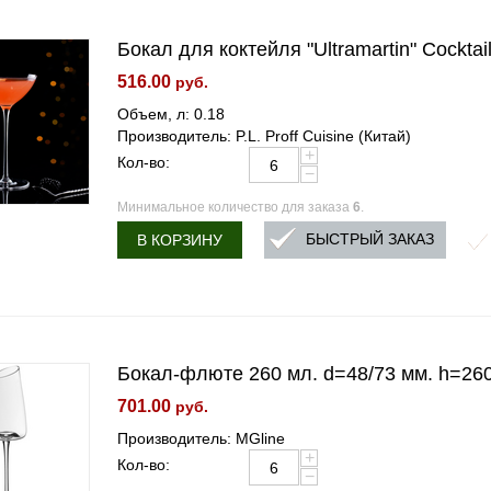
Бокал для коктейля "Ultramartin" Cockta
516.00
руб.
Объем, л: 0.18
Производитель: P.L. Proff Cuisine (Китай)
+
Кол-во:
−
Минимальное количество для заказа
6
.
БЫСТРЫЙ ЗАКАЗ
В КОРЗИНУ
Бокал-флюте 260 мл. d=48/73 мм. h=260 
701.00
руб.
Производитель: MGline
+
Кол-во:
−