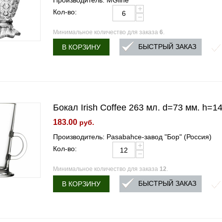
Производитель: MGline
+
Кол-во:
−
Минимальное количество для заказа
6
.
БЫСТРЫЙ ЗАКАЗ
В КОРЗИНУ
Бокал Irish Coffee 263 мл. d=73 мм. h=1
183.00
руб.
Производитель: Pasabahce-завод "Бор" (Россия)
+
Кол-во:
−
Минимальное количество для заказа
12
.
БЫСТРЫЙ ЗАКАЗ
В КОРЗИНУ