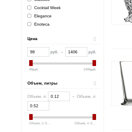
Cocktail Week
Elegance
Enoteca
Etalon
Цена
Fine
Finesse
–
руб.
руб.
Flower
Footed Mug
98
1406
руб.
руб.
Gatsby
Globo
Объем, литры
Grandezza
Объем, л:
–
Объем, л:
Imperial
Irish Coffee
Michelangelo Masterpiece
Mondial
Объем, л:
0.12
Объем, л:
0.52
Olympic