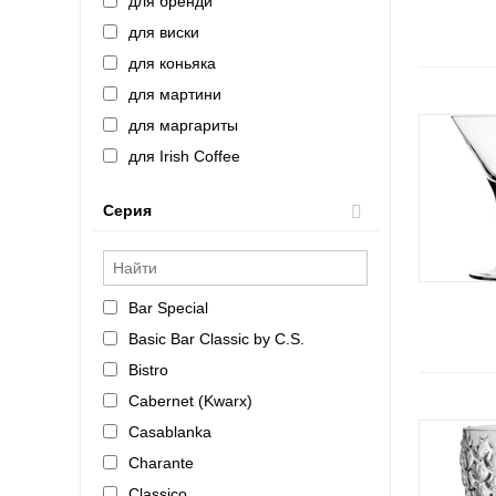
для бренди
(Россия)
для виски
для коньяка
для мартини
для маргариты
для Irish Coffee
Серия
Bar Special
Basic Bar Classic by C.S.
Bistro
Cabernet (Kwarx)
Casablanka
Charante
Classico