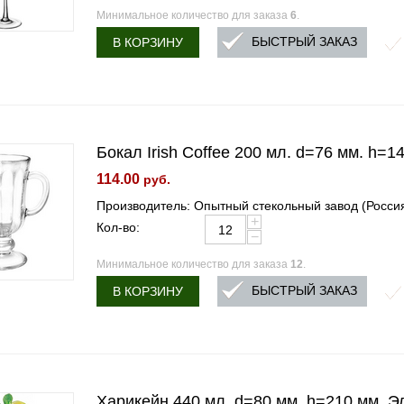
Минимальное количество для заказа
6
.
БЫСТРЫЙ ЗАКАЗ
В КОРЗИНУ
Бокал Irish Coffee 200 мл. d=76 мм. h=1
114.00
руб.
Производитель: Опытный стекольный завод (Росси
+
Кол-во:
−
Минимальное количество для заказа
12
.
БЫСТРЫЙ ЗАКАЗ
В КОРЗИНУ
Харикейн 440 мл. d=80 мм. h=210 мм. Эл