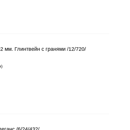
42 мм. Глинтвейн с гранями /12/720/
я)
еганс /6/24/432/