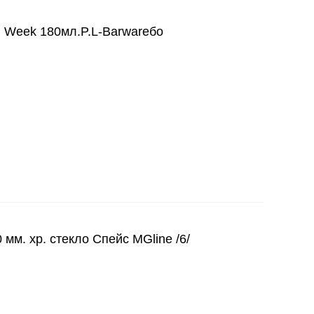
il Week 180мл.P.L-Barwareбо
мм. хр. стекло Спейс MGline /6/