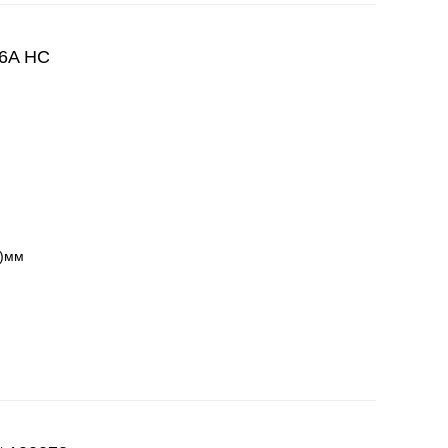
6A HC
и)мм