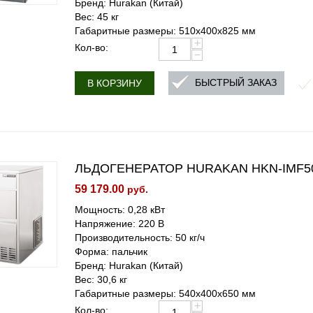
Бренд: Hurakan (Китай)
Вес: 45 кг
Габаритные размеры: 510x400x825 мм
+
Кол-во:
−
БЫСТРЫЙ ЗАКАЗ
В КОРЗИНУ
ЛЬДОГЕНЕРАТОР HURAKAN HKN-IMF50
59 179.00
руб.
Мощность: 0,28 кВт
Напряжение: 220 В
Производительность: 50 кг/ч
Форма: пальчик
Бренд: Hurakan (Китай)
Вес: 30,6 кг
Габаритные размеры: 540х400х650 мм
+
Кол-во: