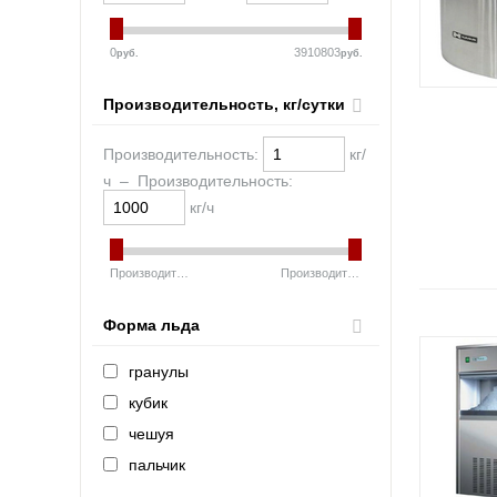
0
3910803
руб.
руб.
Производительность, кг/сутки
Производительность:
кг/
ч
–
Производительность:
кг/ч
Производительность:
1
кг/ч
Производительность:
1000
кг/ч
Форма льда
гранулы
кубик
чешуя
пальчик