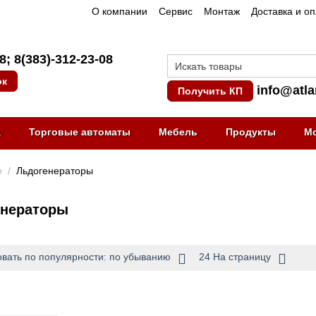
О компании
Сервис
Монтаж
Доставка и о
08
;
8(383)-312-23-08
ок
info@atla
Получить КП
а
Торговые автоматы
Мебель
Продукты
М
е
/
Льдогенераторы
енераторы
вать по популярности: по убыванию
24 На страницу