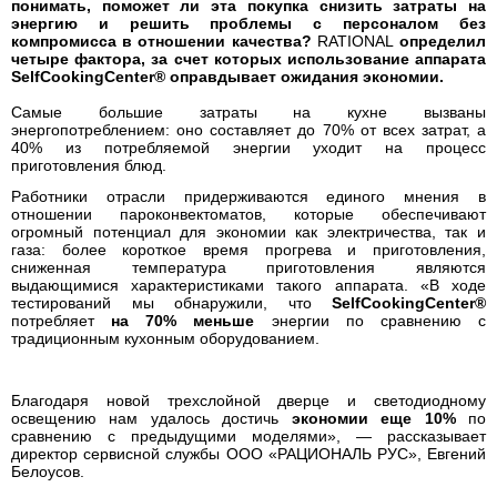
понимать, поможет ли эта покупка снизить затраты на
энергию и решить проблемы с персоналом без
компромисса в отношении качества?
RATIONAL
определил
четыре фактора, за счет которых использование аппарата
SelfCookingCenter® оправдывает ожидания экономии.
Самые большие затраты на кухне вызваны
энергопотреблением: оно составляет до 70% от всех затрат, а
40% из потребляемой энергии уходит на процесс
приготовления блюд.
Работники отрасли придерживаются единого мнения в
отношении пароконвектоматов, которые обеспечивают
огромный потенциал для экономии как электричества, так и
газа: более короткое время прогрева и приготовления,
сниженная температура приготовления являются
выдающимися характеристиками такого аппарата. «В ходе
тестирований мы обнаружили, что
SelfCookingCenter®
потребляет
на 70% меньше
энергии по сравнению с
традиционным кухонным оборудованием.
Благодаря новой трехслойной дверце и светодиодному
освещению нам удалось достичь
экономии еще 10%
по
сравнению с предыдущими моделями», — рассказывает
директор сервисной службы ООО «РАЦИОНАЛЬ РУС», Евгений
Белоусов.