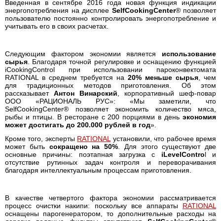
Введенная в сентябре 2016 года новая функция индикации
энергопотребления на дисплее
SelfCookingCenter
® позволяет
пользователю постоянно контролировать энергопотребление и
учитывать его в своих расчетах.
Следующим фактором экономии является
использование
сырья
. Благодаря точной регулировке и оснащению функцией
iCookingControl при использовании пароконвектомата
RATIONAL в среднем требуется на
20% меньше сырья
, чем
для традиционных методов приготовления. Об этом
рассказывает
Антон Винарский
, корпоративный шеф-повар
ООО «РАЦИОНАЛЬ РУС»: «Мы заметили, что
SelfCookingCenter® позволяет экономить количество мяса,
рыбы и птицы. В ресторане с 200 порциями в день
экономия
может достигать до 200.000 рублей в год
».
Кроме того, эксперты
RATIONAL
установили, что рабочее время
может быть
сокращено на 50%
. Для этого существуют две
основные причины: поэтапная загрузка с
iLevelContro
l и
отсутствие рутинных задач контроля и переворачивания
благодаря интеллектуальным процессам приготовления.
В качестве четвертого фактора экономии рассматривается
процесс очистки накипи: поскольку все аппараты
RATIONAL
оснащены парогенератором, то дополнительные расходы на