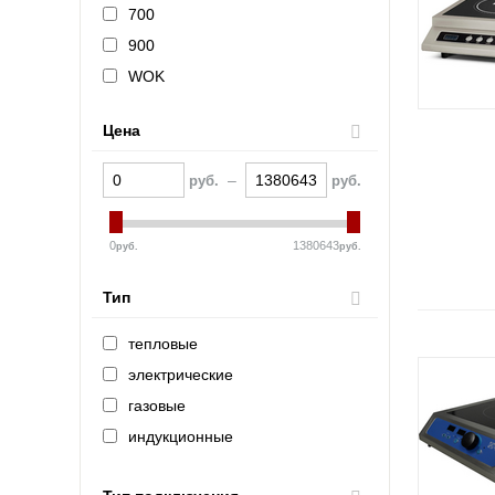
Челябторгтехника
700
ЦМИ
900
GASTRORAG (Китай)
WOK
Sirman
Цена
GRILL MASTER
ИТЕРМА (Россия)
–
руб.
руб.
Техно-ТТ
Kovinastroj (Kogast)
0
1380643
руб.
руб.
Electrolux (Италия)
Тип
тепловые
электрические
газовые
индукционные