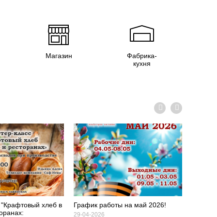
Магазин
Фабрика-
кухня
 "Крафтовый хлеб в
График работы на май 2026!
«Помни
оранах:
Гордимс
29-04-2026