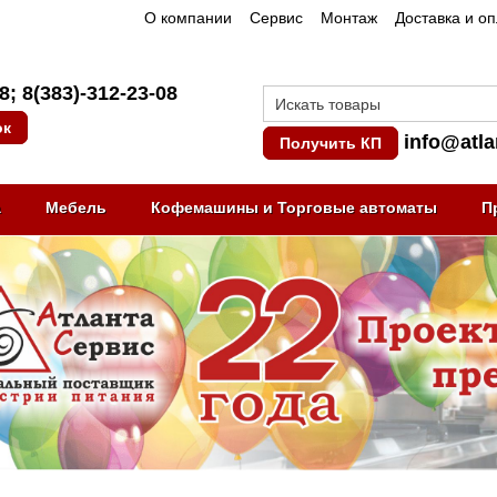
О компании
Сервис
Монтаж
Доставка и о
08
;
8(383)-312-23-08
ок
info@atla
Получить КП
а
Мебель
Кофемашины и Торговые автоматы
П