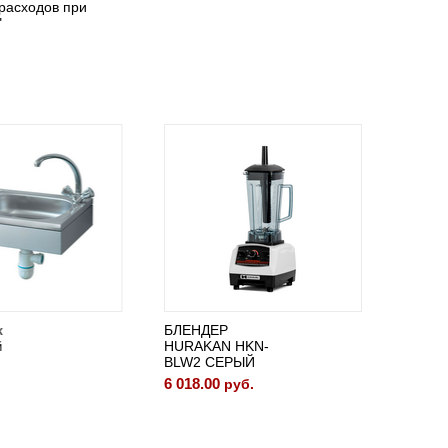
расходов при
годовщ
"
20-04-20
БЛЕНДЕР
ШКАФ
HURAKAN HKN-
ШОКО
BLW2 СЕРЫЙ
ЗАМОР
APACH 
6 018.00
руб.
310 167