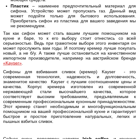
Пластик
– наименее предпочтительный материал для
сифона. Устройство может пропускать газ. Данный вид
может подойти только для бытового использования.
Приобретать сифон из пластика для вашего заведения мы
не рекомендуем.
Так как сифон может стать вашим лучшим помощником на
кухне и баре, то к его выбору стоит отнестись со всей
серьезностью. Ведь при грамотном выборе этого инвентаря он
может прослужить вам годы. И поэтому кремер лучше покупать
новый, а не б/у. А также лучше остановиться на качественном
импортном производителе, например на австрийском бренде
«Kayser»
.
Сифоны для взбивания сливок (кремер) Kayser - это
современная технология, надежность и долговечность,
знаменитое качество Kayser с лучшим соотношением цены и
качества. Корпус кремера изготовлен из современной
нержавеющей стали высочайшего качества, которое
соответствует высоким требованиям, предъявляемым к
современным профессиональным кухонным принадлежностям.
Этот кремер станет необходимым и многофункциональным
помощником на вашей профессиональной кухне и гарантирует
быстрое и простое приготовление натуральных, легких и
пышных взбитых сливок.
Сейчас очень пополярен напиток
Irish coffee
, и конечно