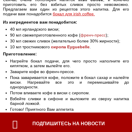
приготовить его без взбитых сливок просто невозможно.
Предлагаем вам один из рецептов этого напитка. Для его
подачи вам понадобится
бокал для irish coffee.
Из ингредиентов вам понадобится:
40 мл ирландского виски;
90 мл свежеприготовленного кофе (
френч-пресс
);
30 мл свежих сливок (желательно более 30% жирности);
10 мл тростникового
сиропа Eyguebelle
.
Приготовление:
Нагрейте бокал подачи, для чего просто наполните его
кипятком, а затем вылейте его.
Заварите кофе во френч-прессе.
Пока заваривается кофе, положите в бокал сахар и налейте
виски. Нагревайте все это и перемешивайте до
однородности.
Потом вливаете кофе в виски с сиропом.
Взбейте сливки в сифоне и выложите их сверху напитка
барной ложкой.
Готово! Приятного Вам аппетита
ПОДПИШИТЕСЬ НА НОВОСТИ