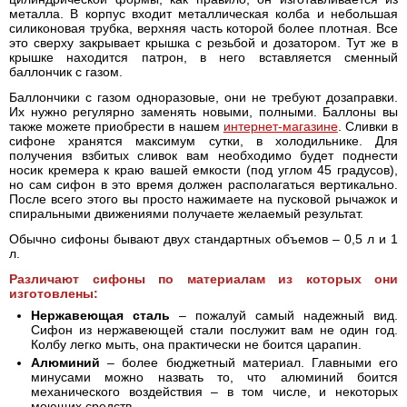
металла. В корпус входит металлическая колба и небольшая
силиконовая трубка, верхняя часть которой более плотная. Все
это сверху закрывает крышка с резьбой и дозатором. Тут же в
крышке находится патрон, в него вставляется сменный
баллончик с газом.
Баллончики с газом одноразовые, они не требуют дозаправки.
Их нужно регулярно заменять новыми, полными. Баллоны вы
также можете приобрести в нашем
интернет-магазине
. Сливки в
сифоне хранятся максимум сутки, в холодильнике. Для
получения взбитых сливок вам необходимо будет поднести
носик кремера к краю вашей емкости (под углом 45 градусов),
но сам сифон в это время должен располагаться вертикально.
После всего этого вы просто нажимаете на пусковой рычажок и
спиральными движениями получаете желаемый результат.
Обычно сифоны бывают двух стандартных объемов – 0,5 л и 1
л.
Различают сифоны по материалам из которых они
изготовлены:
Нержавеющая сталь
– пожалуй самый надежный вид.
Сифон из нержавеющей стали послужит вам не один год.
Колбу легко мыть, она практически не боится царапин.
Алюминий
– более бюджетный материал. Главными его
минусами можно назвать то, что алюминий боится
механического воздействия – в том числе, и некоторых
моющих средств.