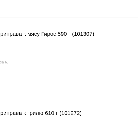
права к мясу Гирос 590 г (101307)
аза
6
.
права к грилю 610 г (101272)