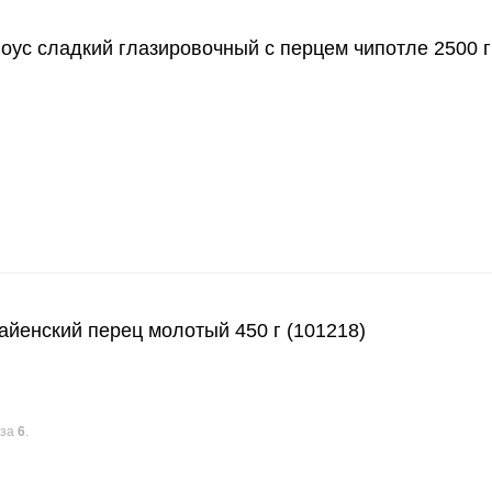
с сладкий глазировочный с перцем чипотле 2500 г
енский перец молотый 450 г (101218)
аза
6
.