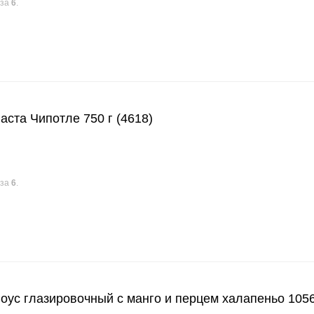
аза
6
.
та Чипотле 750 г (4618)
аза
6
.
с глазировочный с манго и перцем халапеньо 1056