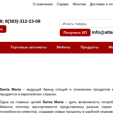
О компании
Сервис
Монтаж
Доставка и о
08
;
8(383)-312-23-08
ок
info@atla
Получить КП
а
Торговые автоматы
Мебель
Продукты
М
Santa Maria
– ведущий бренд специй и этнических продуктов 
продается в европейских странах.
Одна из главных целей
Santa Maria
– дать возможность потреб
Именно поэтому вассортименте представлены разные серии 
потребности клиентов, создавая новые продукты в удобной упаковк