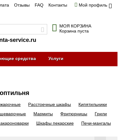
плата
Отзывы
FAQ
Контакты
Мой профиль
МОЯ КОРЗИНА
Корзина пуста
nta-service.ru
оющие средства
Услуги
коптильня
жарочные
Расстоечные шкафы
Кипятильники
ищеварочные
Мармиты
Фритюрницы
Грили
акароноварки
Шкафы пекарские
Печи-мангалы