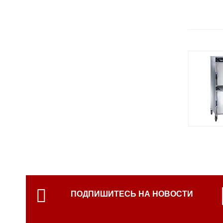
Hobbi Smoke
Стол тепловой
RATIONAL (Германия)
Столы с подогревом
Electrolux (Италия)
Тепловая витрина
Термостат
Термостат (су вид)
Термосы для риса
Фритюрницы
Шашлычницы электрические
Шкафы пекарские
Шкафы тепловые
Электротандыр
ПОДПИШИТЕСЬ НА НОВОСТИ