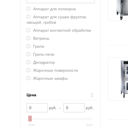
Lainox (Италия)
Аппарат для попкорна
Rosso (Китай)
Аппарат для сушки фруктов,
Tatra (Турция)
овощей, грибов
MKN (Германия)
Аппарат контактной обработки
Марихолодмаш (Россия)
Витрины
Atesy (Россия)
Грили
Abat (Чувашторгтехника)
Гриль-печи
Vesta (Россия)
Дегидратор
RETIGO (ЧЕхия)
Жарочные поверхности
Онега (Россия)
Жарочные шкафы
Smeg (Италия)
Зонты вытяжные
UNOX (Италия)
Камень лавовый
Цена
Челябторгтехника
Камера расстоечная
KOCATEQ (Южная Корея)
–
руб.
руб.
Кипятильники
ЦМИ
Комплект пароварочный
GASTRORAG (Китай)
0
0
руб.
руб.
Котлы пищеварочные