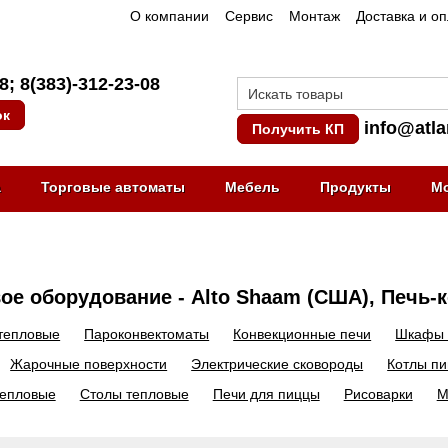
О компании
Сервис
Монтаж
Доставка и о
08
;
8(383)-312-23-08
ок
info@atla
Получить КП
а
Торговые автоматы
Мебель
Продукты
М
ое оборудование - Alto Shaam (США), Печь-
тепловые
Пароконвектоматы
Конвекционные печи
Шкафы 
Жарочные поверхности
Электрические сковороды
Котлы п
тепловые
Столы тепловые
Печи для пиццы
Рисоварки
М