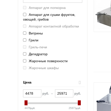
Lainox (Италия)
Аппарат для попкорна
Rosso (Китай)
Аппарат для сушки фруктов,
Tatra (Турция)
овощей, грибов
MKN (Германия)
Аппарат контактной обработки
Марихолодмаш (Россия)
Витрины
Atesy (Россия)
Грили
Abat (Чувашторгтехника)
Гриль-печи
Vesta (Россия)
Дегидратор
RETIGO (ЧЕхия)
Жарочные поверхности
Онега (Россия)
Жарочные шкафы
Smeg (Италия)
Зонты вытяжные
UNOX (Италия)
Камень лавовый
Цена
Челябторгтехника
Камера расстоечная
KOCATEQ (Южная Корея)
–
руб.
руб.
Кипятильники
ЦМИ
Комплект пароварочный
GASTRORAG (Китай)
4478
25971
руб.
руб.
Котлы пищеварочные