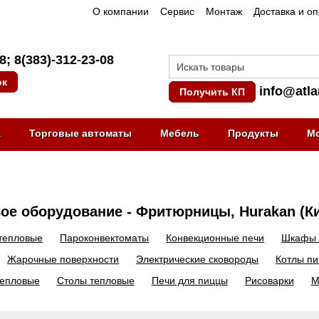
О компании
Сервис
Монтаж
Доставка и о
08
;
8(383)-312-23-08
ок
info@atla
Получить КП
а
Торговые автоматы
Мебель
Продукты
М
ое оборудование - Фритюрницы, Hurakan (К
тепловые
Пароконвектоматы
Конвекционные печи
Шкафы 
Жарочные поверхности
Электрические сковороды
Котлы п
тепловые
Столы тепловые
Печи для пиццы
Рисоварки
М