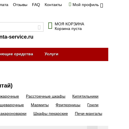
плата
Отзывы
FAQ
Контакты
Мой профиль
МОЯ КОРЗИНА
Корзина пуста
nta-service.ru
оющие средства
Услуги
итай)
жарочные
Расстоечные шкафы
Кипятильники
ищеварочные
Мармиты
Фритюрницы
Грили
акароноварки
Шкафы пекарские
Печи-мангалы