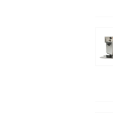
Hobbi Smoke
Стол тепловой
RATIONAL (Германия)
Столы с подогревом
Electrolux (Италия)
Тепловая витрина
Термостат
Термостат (су вид)
Термосы для риса
Фритюрницы
Шашлычницы электрические
Шкафы пекарские
Шкафы тепловые
Электротандыр