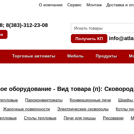
О компании
Сервис
Монтаж
Доставка и о
08
;
8(383)-312-23-08
ок
info@atla
Получить КП
а
Торговые автоматы
Мебель
Продукты
М
ое оборудование - Вид товара (п): Сковород
тепловые
Пароконвектоматы
Конвекционные печи
Шкафы 
Жарочные поверхности
Электрические сковороды
Котлы п
тепловые
Столы тепловые
Печи для пиццы
Рисоварки
М