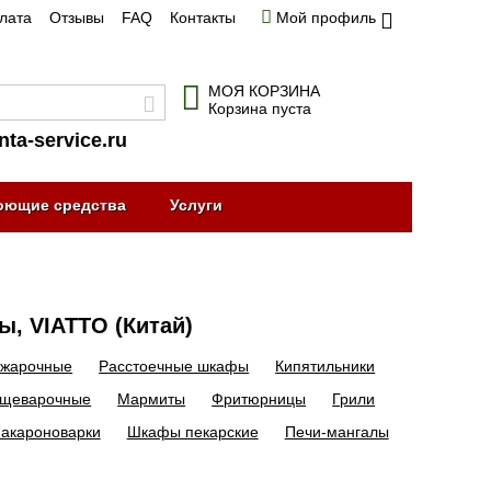
плата
Отзывы
FAQ
Контакты
Мой профиль
МОЯ КОРЗИНА
Корзина пуста
nta-service.ru
оющие средства
Услуги
ы, VIATTO (Китай)
жарочные
Расстоечные шкафы
Кипятильники
ищеварочные
Мармиты
Фритюрницы
Грили
акароноварки
Шкафы пекарские
Печи-мангалы