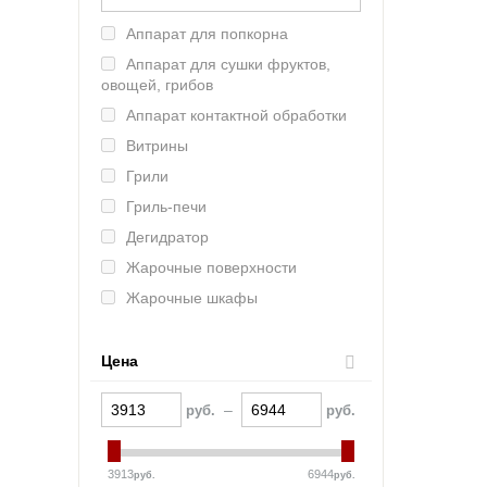
Lainox (Италия)
Аппарат для попкорна
Rosso (Китай)
Аппарат для сушки фруктов,
Tatra (Турция)
овощей, грибов
MKN (Германия)
Аппарат контактной обработки
Марихолодмаш (Россия)
Витрины
Atesy (Россия)
Грили
Abat (Чувашторгтехника)
Гриль-печи
Vesta (Россия)
Дегидратор
RETIGO (ЧЕхия)
Жарочные поверхности
Онега (Россия)
Жарочные шкафы
Smeg (Италия)
Зонты вытяжные
UNOX (Италия)
Камень лавовый
Цена
Челябторгтехника
Камера расстоечная
KOCATEQ (Южная Корея)
–
руб.
руб.
Кипятильники
ЦМИ
Комплект пароварочный
GASTRORAG (Китай)
3913
6944
руб.
руб.
Котлы пищеварочные