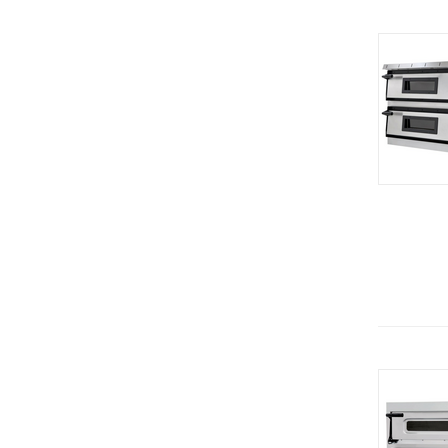
Hobbi Smoke
Стол тепловой
RATIONAL (Германия)
Столы с подогревом
Electrolux (Италия)
Тепловая витрина
Термостат
Термостат (су вид)
Термосы для риса
Фритюрницы
Шашлычницы электрические
Шкафы пекарские
Шкафы тепловые
Электротандыр