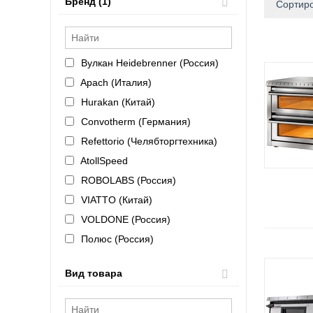
Бренд (1)
Сортиро
Вулкан Heidebrenner (Россия)
Apach (Италия)
Hurakan (Китай)
Convotherm (Германия)
Refettorio (Челябторгтехника)
AtollSpeed
ROBOLABS (Россия)
VIATTO (Китай)
VOLDONE (Россия)
Полюс (Россия)
Bartscher (Германия)
Вид товара
KAYMAN (Россия)
KOBOR (Россия)