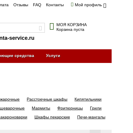
плата
Отзывы
FAQ
Контакты
Мой профиль
МОЯ КОРЗИНА
Корзина пуста
nta-service.ru
оющие средства
Услуги
жарочные
Расстоечные шкафы
Кипятильники
ищеварочные
Мармиты
Фритюрницы
Грили
акароноварки
Шкафы пекарские
Печи-мангалы