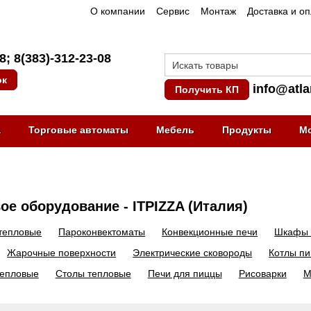
О компании
Сервис
Монтаж
Доставка и о
08
;
8(383)-312-23-08
ок
info@atla
Получить КП
а
Торговые автоматы
Мебель
Продукты
М
ое оборудование - ITPIZZA (Италия)
тепловые
Пароконвектоматы
Конвекционные печи
Шкафы 
Жарочные поверхности
Электрические сковороды
Котлы п
тепловые
Столы тепловые
Печи для пиццы
Рисоварки
М