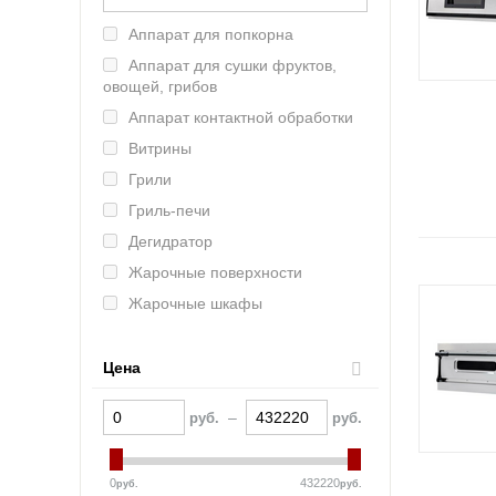
Lainox (Италия)
Аппарат для попкорна
Rosso (Китай)
Аппарат для сушки фруктов,
Tatra (Турция)
овощей, грибов
MKN (Германия)
Аппарат контактной обработки
Марихолодмаш (Россия)
Витрины
Atesy (Россия)
Грили
Abat (Чувашторгтехника)
Гриль-печи
Vesta (Россия)
Дегидратор
RETIGO (ЧЕхия)
Жарочные поверхности
Онега (Россия)
Жарочные шкафы
Smeg (Италия)
Зонты вытяжные
UNOX (Италия)
Камень лавовый
Цена
Челябторгтехника
Камера расстоечная
KOCATEQ (Южная Корея)
–
руб.
руб.
Кипятильники
ЦМИ
Комплект пароварочный
GASTRORAG (Китай)
0
432220
руб.
руб.
Котлы пищеварочные