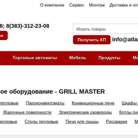
О компании
Сервис
Монтаж
Доставка и о
08
;
8(383)-312-23-08
ок
info@atla
Получить КП
а
Торговые автоматы
Мебель
Продукты
М
ое оборудование - GRILL MASTER
тепловые
Пароконвектоматы
Конвекционные печи
Шкафы 
Жарочные поверхности
Электрические сковороды
Котлы п
тепловые
Столы тепловые
Печи для пиццы
Рисоварки
М