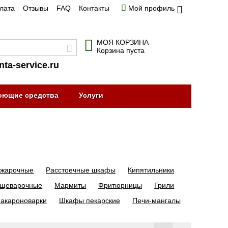
плата
Отзывы
FAQ
Контакты
Мой профиль
МОЯ КОРЗИНА
Корзина пуста
nta-service.ru
оющие средства
Услуги
жарочные
Расстоечные шкафы
Кипятильники
ищеварочные
Мармиты
Фритюрницы
Грили
акароноварки
Шкафы пекарские
Печи-мангалы