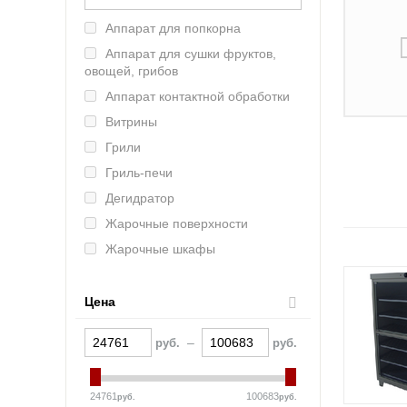
Lainox (Италия)
Аппарат для попкорна
Rosso (Китай)
Аппарат для сушки фруктов,
Tatra (Турция)
овощей, грибов
MKN (Германия)
Аппарат контактной обработки
Марихолодмаш (Россия)
Витрины
Atesy (Россия)
Грили
Abat (Чувашторгтехника)
Гриль-печи
Vesta (Россия)
Дегидратор
RETIGO (ЧЕхия)
Жарочные поверхности
Онега (Россия)
Жарочные шкафы
Smeg (Италия)
Зонты вытяжные
UNOX (Италия)
Камень лавовый
Цена
Челябторгтехника
Камера расстоечная
KOCATEQ (Южная Корея)
–
руб.
руб.
Кипятильники
ЦМИ
Комплект пароварочный
GASTRORAG (Китай)
24761
100683
руб.
руб.
Котлы пищеварочные