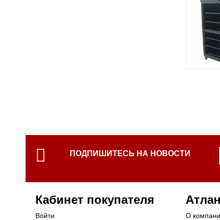
Hobbi Smoke
Стол тепловой
RATIONAL (Германия)
Столы с подогревом
Electrolux (Италия)
Тепловая витрина
Термостат
Термостат (су вид)
Термосы для риса
Фритюрницы
Шашлычницы электрические
Шкафы пекарские
Шкафы тепловые
Электротандыр
ПОДПИШИТЕСЬ НА НОВОСТИ
Кабинет покупателя
Атлан
Войти
О компан