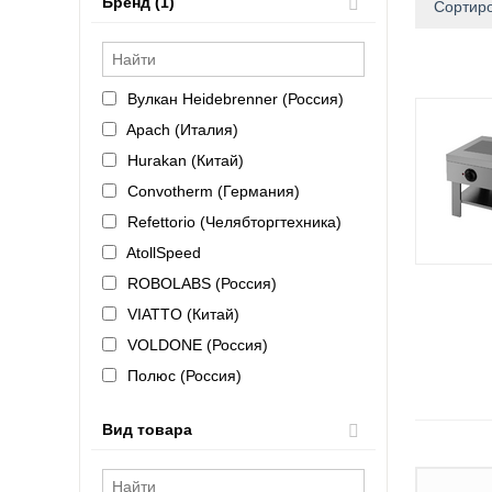
Бренд (1)
Сортиро
Вулкан Heidebrenner (Россия)
Apach (Италия)
Hurakan (Китай)
Convotherm (Германия)
Refettorio (Челябторгтехника)
AtollSpeed
ROBOLABS (Россия)
VIATTO (Китай)
VOLDONE (Россия)
Полюс (Россия)
Bartscher (Германия)
Вид товара
KAYMAN (Россия)
KOBOR (Россия)