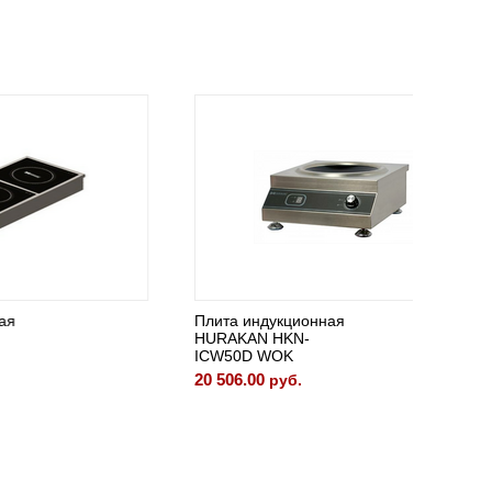
Плита индукционная
Плита 
HURAKAN HKN-
ПЭ-1 Н
ICW50D WOK
27 313.
20 506.00
руб.