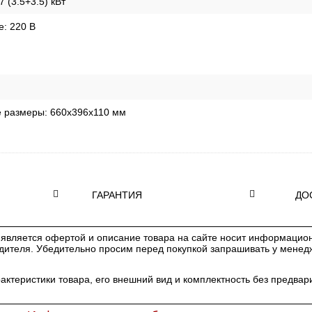
7 (3.5+3.5) кВт
е:
220 В
е размеры:
660x396x110 мм
ГАРАНТИЯ
ДО
является офертой и описание товара на сайте носит информацион
одителя. Убедительно просим перед покупкой запрашивать у мене
рактеристики товара, его внешний вид и комплектность без предв