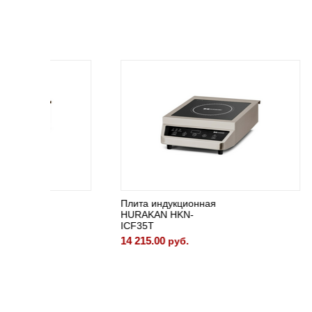
Плита индукционная
Плита и
HURAKAN HKN-
HURAKA
ICF35T
ICF50D
14 215.00
20 339.
руб.