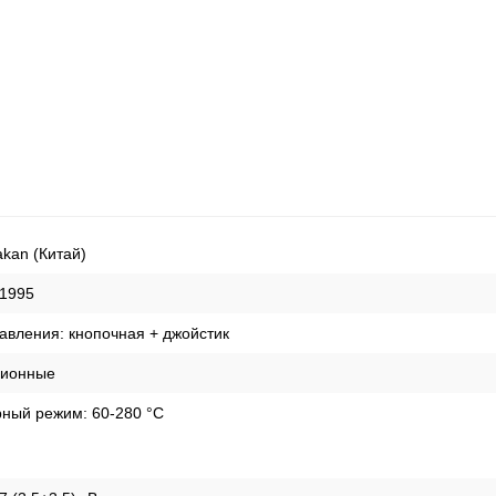
akan (Китай)
1995
равления:
кнопочная + джойстик
ционные
рный режим:
60-280 °С