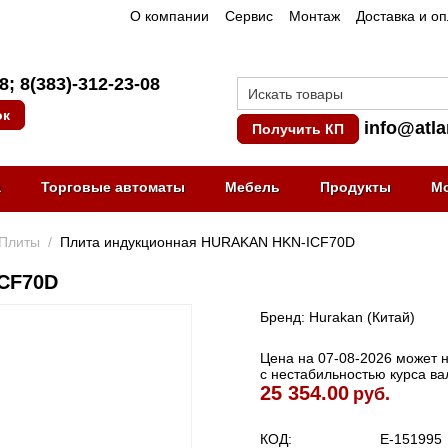
О компании
Сервис
Монтаж
Доставка и о
08
;
8(383)-312-23-08
ок
info@atla
Получить КП
а
Торговые автоматы
Мебель
Продукты
М
Плиты
/
Плита индукционная HURAKAN HKN-ICF70D
CF70D
Бренд: Hurakan (Китай)
Цена на 07-08-2026 может не
с нестабильностью курса в
25 354.00
руб.
КОД:
E-151995