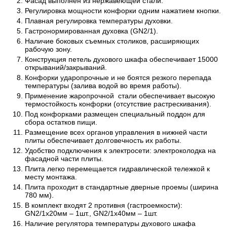
Фасад выполнен из нержавеющей стали.
Регулировка мощности конфорки одним нажатием кнопки.
Плавная регулировка температуры духовки.
Гастронормированная духовка (GN2/1).
Наличие боковых съемных столиков, расширяющих
рабочую зону.
Конструкция петель духового шкафа обеспечивает 15000
открываний/закрываний.
Конфорки ударопрочные и не боятся резкого перепада
температуры (залива водой во время работы).
Применение жаропрочной стали обеспечивает высокую
термостойкость конфорки (отсутствие растрескивания).
Под конфорками размещен специальный поддон для
сбора остатков пищи.
Размещение всех органов управления в нижней части
плиты обеспечивает долговечность их работы.
Удобство подключения к электросети: электроколодка на
фасадной части плиты.
Плита легко перемещается гидравлической тележкой к
месту монтажа.
Плита проходит в стандартные дверные проемы (ширина
780 мм).
В комплект входят 2 противня (гастроемкости):
GN2/1х20мм – 1шт., GN2/1х40мм – 1шт.
Наличие регулятора температуры духового шкафа