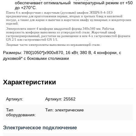
обеспечивает оптимальный температурный режим от +50
до +270°C.
Плита 4-х конфорочная с жарочным (духовым) шкафом ЭПШЧ-9-4-18Э
предназначена для приготовления первых, вторых и третьих блюд в наплитной
посуде, а также для жарки и выпечки в жарочном шкафу кулинарных и кондитерских
изделий.
Электроплита имеет 4 конфорки квадратной формы 340х340 мм. Рабочая
поверхность конфорки выполнена из углеродистой стали. Жарочный шкаф
гастронормированный, рассчитан на размещение в нем 4-х гастроемкостей формата
GN 2/1 или гастроемкостей GN 1/1.
Лицевые части электроплиты выполнены из нержавеющей стали.
Размеры: 780[1050*]х900х870, 16 кВт, 380 В, 4 конфорки, с
духовкой* с боковыми столиками
Характеристики
Артикул:
Артикул:
25562
Тип
Тип:
электрические
оборудования:
Электрическое подключение