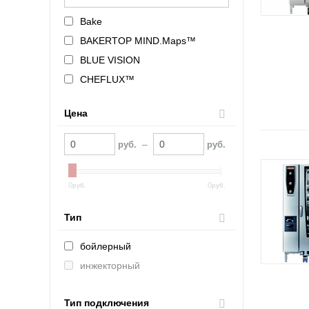
Bake
BAKERTOP MIND.Maps™
BLUE VISION
CHEFLUX™
CHEFTOP MIND.Maps™
Цена
Combi master Plus
easyTouch
–
руб.
руб.
ORANGE VISION
SelfCookingCenter
0
0
руб.
руб.
ПМ2
ПП2
Тип
бойлерный
инжекторный
Тип подключения