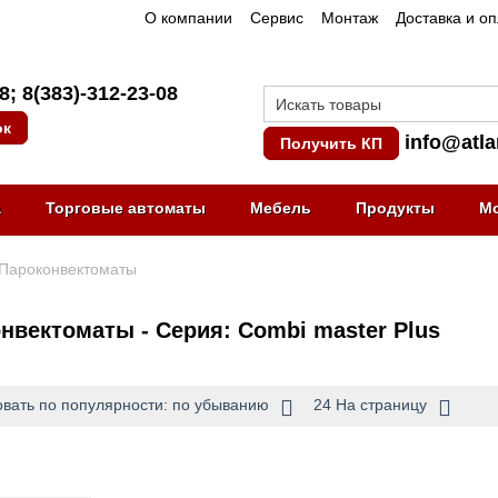
О компании
Сервис
Монтаж
Доставка и о
08
;
8(383)-312-23-08
ок
info@atla
Получить КП
а
Торговые автоматы
Мебель
Продукты
М
Пароконвектоматы
нвектоматы - Серия: Combi master Plus
вать по популярности: по убыванию
24 На страницу