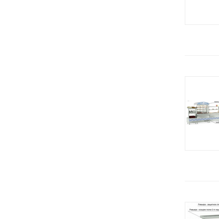
KT (Koneteollisuus)
Душирующее устройство
ЦЕРЕРА-МЕБЕЛЬ (Россия)
Жарочные поверхности
Carboma (Полюс) Россия
Жарочные шкафы
Merrychef
Зонты вентиляционные
Alto Shaam (США)
Зонты вытяжные
GASTROMIX (Гонконг)
Измельчители льда
BASSANINA (Италия)
Измельчитель сыра
COOLEQ (Китай)
Измельчитель универсальный
Saeco
Инсектицидная лампа
Hessen
Камень лавовый
Aucma (Китай)
Камера расстоечная
Cancan (Турция)
Картофелечистки
Demo
Кассеты
Fiamma (Португалия)
Кассовая кабина
GRILL MASTER
Кассовые боксы
ISTOMA
Кегератор