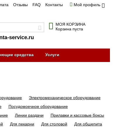
плата
Отзывы
FAQ
Контакты
Мой профиль
МОЯ КОРЗИНА
Корзина пуста
nta-service.ru
оющие средства
Услуги
орудование
Электромеханическое оборудование
е
Посудомоечное оборудование
ание
Линии раздачи
Прилавки и кассовые боксы
ой
Для пекарни
Для столовой
Для общепита