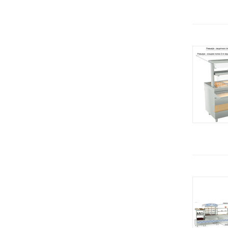
Белторгмаш
Весы электронные
RETIGO (ЧЕхия)
Витрины
Завод Торгмаш
Воронки
Онега (Россия)
Вспениватель молока
Smeg (Италия)
Гастроемкости
UNOX (Италия)
Гомогенизаторы
Carpigiani (Италия)
Граниторы
Kuvings
Грили
STAFF ICE SYSTEMS (Италия)
Гриль-печи
Челябторгтехника
Дегидратор
KOCATEQ (Южная Корея)
Дежа
ЦМИ
Держатели
GASTRORAG (Китай)
Диски
Gemlux
Диспенсеры
Sirman
Для шоколада
Beckers
Дозатор жидкого мыла