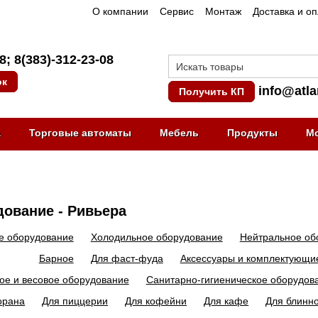
О компании
Сервис
Монтаж
Доставка и о
08
;
8(383)-312-23-08
ок
info@atla
Получить КП
а
Торговые автоматы
Мебель
Продукты
М
ование - Ривьера
е оборудование
Холодильное оборудование
Нейтральное об
Барное
Для фаст-фуда
Аксессуары и комплектующи
ое и весовое оборудование
Санитарно-гигиеническое оборудов
орана
Для пиццерии
Для кофейни
Для кафе
Для блинн