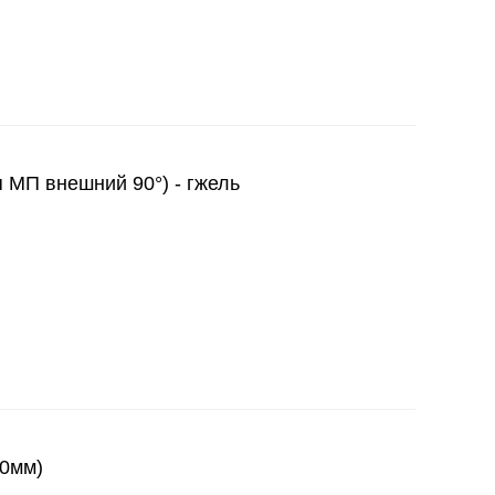
я МП внешний 90°) - гжель
00мм)