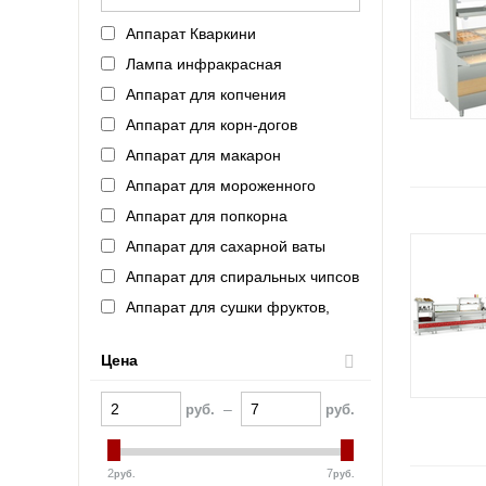
Intercold (Россия)
Аппарат Кваркини
Refettorio (Челябторгтехника)
Лампа инфракрасная
ASSUM (Россия)
Аппарат для копчения
AtollSpeed
Аппарат для корн-догов
ROBOLABS (Россия)
Аппарат для макарон
FAGOR (Испания)
Аппарат для мороженного
VIATTO (Китай)
Аппарат для попкорна
Haier (Китай)
Аппарат для сахарной ваты
VOLDONE (Россия)
Аппарат для спиральных чипсов
Schaerer (Германия)
Аппарат для сушки фруктов,
FROSTOR (Россия)
овощей, грибов
Indocor (Южная Корея)
Аппарат для хот-догов
Цена
Полюс (Россия)
Аппарат для шаурмы
Bartscher (Германия)
–
руб.
руб.
Аппарат контактной обработки
KAYMAN (Россия)
Аппарат термоупаковочный
La Pavoni (Италия)
2
7
руб.
руб.
Аппарат укупорочный