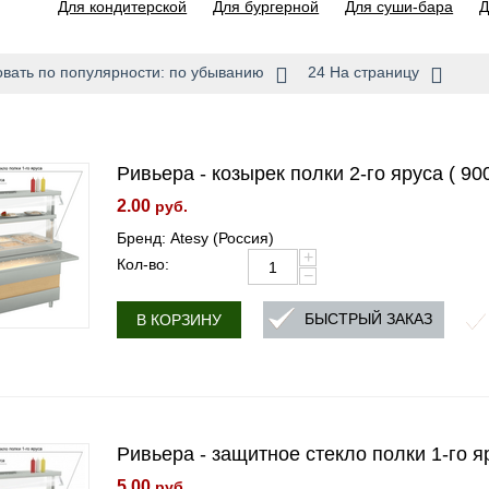
Для кондитерской
Для бургерной
Для суши-бара
Д
вать по популярности: по убыванию
24 На страницу
Ривьера - козырек полки 2-го яруса ( 90
2.00
руб.
Бренд: Atesy (Россия)
+
Кол-во:
−
БЫСТРЫЙ ЗАКАЗ
В КОРЗИНУ
Ривьера - защитное стекло полки 1-го я
5.00
руб.