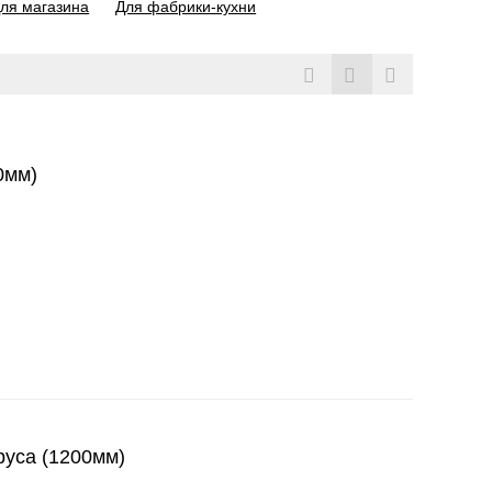
ля магазина
Для фабрики-кухни
0мм)
руса (1200мм)