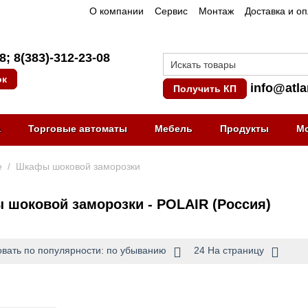
О компании
Сервис
Монтаж
Доставка и о
08
;
8(383)-312-23-08
ок
info@atla
Получить КП
а
Торговые автоматы
Мебель
Продукты
М
е
/
Шкафы шоковой заморозки
шоковой заморозки - POLAIR (Россия)
вать по популярности: по убыванию
24 На страницу