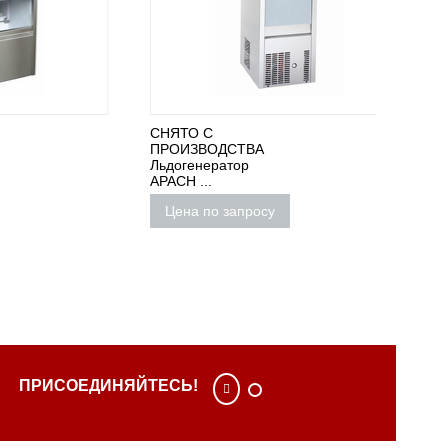
СНЯТО С
СНЯТО
ПРОИЗВОДСТВА
ПРОИЗ
Льдогенератор
Льдоге
APACH ...
APACH .
Цена по запросу
Цена
ПРИСОЕДИНЯЙТЕСЬ!