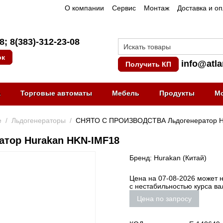
О компании
Сервис
Монтаж
Доставка и о
08
;
8(383)-312-23-08
ок
info@atla
Получить КП
а
Торговые автоматы
Мебель
Продукты
М
е
/
Льдогенераторы
/
СНЯТО С ПРОИЗВОДСТВА Льдогенератор H
тор Hurakan HKN-IMF18
Бренд: Hurakan (Китай)
Цена на 07-08-2026 может не
с нестабильностью курса в
Цена по запросу