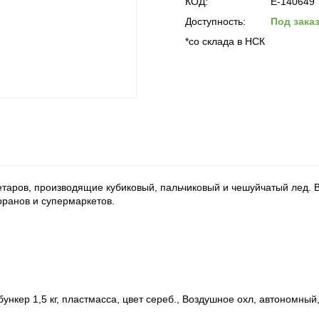
КОД:
E-140649
Доступность:
Под зака
*со склада в НСК
таров, производящие кубиковый, пальчиковый и чешуйчатый лед. В
оранов и супермаркетов.
и, бункер 1,5 кг, пластмасса, цвет сереб., Воздушное охл, автономны