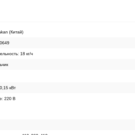
akan (Китай)
0649
ельность:
18
кг/ч
ьчик
0,15 кВт
е:
220 В