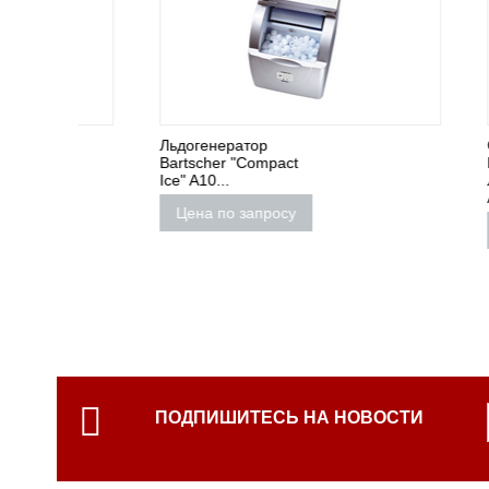
Льдогенератор
СНЯТО 
Bartscher "Compact
ПРОИЗ
Ice" A10...
Льдоген
APACH .
Цена по запросу
Цена 
ПОДПИШИТЕСЬ НА НОВОСТИ