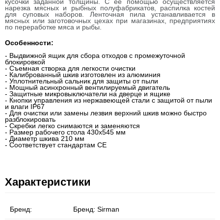
кусочки заданной толщины. С ее помощью осуществляется
нарезка мясных и рыбных полуфабрикатов, распилка костей
для суповых наборов. Ленточная пила устанавливается в
мясных или заготовочных цехах при магазинах, предприятиях
по переработке мяса и рыбы.
Особенности:
- Выдвижной ящик для сбора отходов с промежуточной
блокировкой
- Съемная створка для легкости очистки
- Калиброванный шкив изготовлен из алюминия
- Уплотнительный сальник для защиты от пыли
- Мощный асинхронный вентилируемый двигатель
- Защитные микровыключатели на дверце и ящике
- Кнопки управления из нержавеющей стали с защитой от пыли
и влаги IP67
- Для очистки или замены лезвия верхний шкив можно быстро
разблокировать
- Cкребки легко снимаются и заменяются
- Размер рабочего стола 430x545 мм
- Диаметр шкива 210 мм
- Соответствует стандартам CE
Характеристики
Бренд:
Бренд:
Sirman