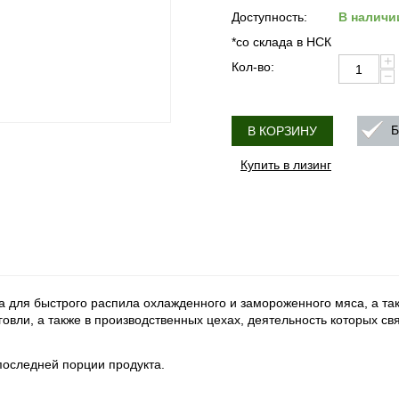
Доступность:
В наличи
*со склада в НСК
+
Кол-во:
−
Б
В КОРЗИНУ
Купить в лизинг
 для быстрого распила охлажденного и замороженного мяса, а так
овли, а также в производственных цехах, деятельность которых св
 последней порции продукта.