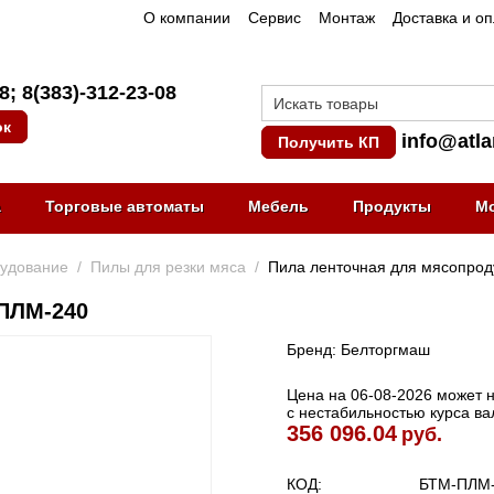
О компании
Сервис
Монтаж
Доставка и о
08
;
8(383)-312-23-08
ок
info@atla
Получить КП
а
Торговые автоматы
Мебель
Продукты
М
рудование
/
Пилы для резки мяса
/
Пила ленточная для мясопрод
 ПЛМ-240
Бренд: Белторгмаш
Цена на 06-08-2026 может не
с нестабильностью курса в
356 096.04
руб.
КОД:
БТМ-ПЛМ