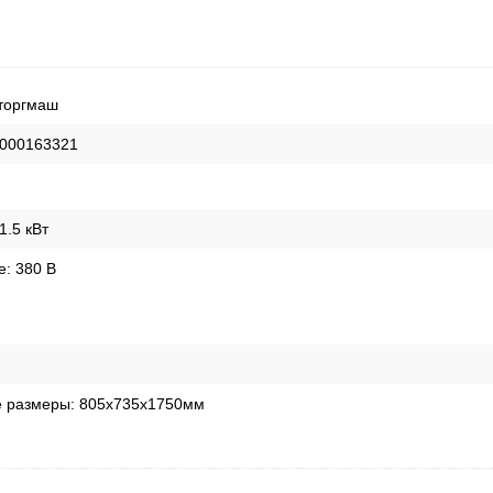
торгмаш
000163321
1.5 кВт
е:
380 В
е размеры:
805х735х1750мм