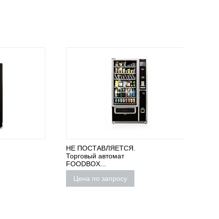
НЕ ПОСТАВЛЯЕТСЯ.
НЕ
Торговый автомат
ПОСТА
FOODBOX...
говый 
TO GO
Цена по запросу
Цена