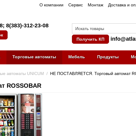
О компании
Сервис
Монтаж
Доставка и о
08
;
8(383)-312-23-08
ок
info@atla
Получить КП
а
Торговые автоматы
Мебель
Продукты
М
вые автоматы UNICUM
/
НЕ ПОСТАВЛЯЕТСЯ. Торговый автомат 
мат ROSSOBAR