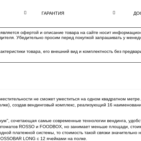
ГАРАНТИЯ
ДО
является офертой и описание товара на сайте носит информацион
одителя. Убедительно просим перед покупкой запрашивать у мене
рактеристики товара, его внешний вид и комплектность без предв
вместительности не сможет уместиться на одном квадратном метр
полке), создав вендинговый комплекс, реализующий 16 наименовани
кум", сочетающая самые современные технологии вендинга, удобс
оматов ROSSO и FOODBOX, но занимает меньше площади, стоимос
одной платежной системы, то стоимость такой связки значительно 
ROSSOBAR LONG c 12 ячейками на полке.