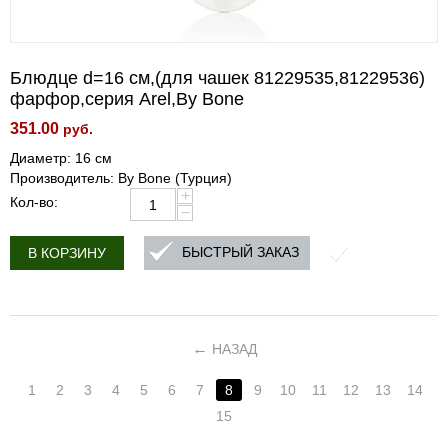
Блюдце d=16 cм,(для чашек 81229535,81229536)
фарфор,серия Arel,By Bone
351.00
руб.
Диаметр: 16 см
Производитель: By Bone (Турция)
+
Кол-во:
−
БЫСТРЫЙ ЗАКАЗ
В КОРЗИНУ
НАЗАД
1
2
3
4
5
6
7
8
9
10
11
12
13
14
15