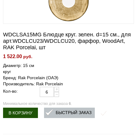
WDCLSA15MG Блюдце круг. зелен. d=15 см., для
арт.WDCLCU23/WDCLCU20, фарфор, WoodArt,
RAK Porcelai, шт
1 522.00
руб.
Диаметр: 15 см
круг
Бренд: Rak Porcelain (ОАЭ)
Производитель: Rak Porcelain
+
Кол-во:
−
Минимальное количество для заказа
6
.
БЫСТРЫЙ ЗАКАЗ
В КОРЗИНУ