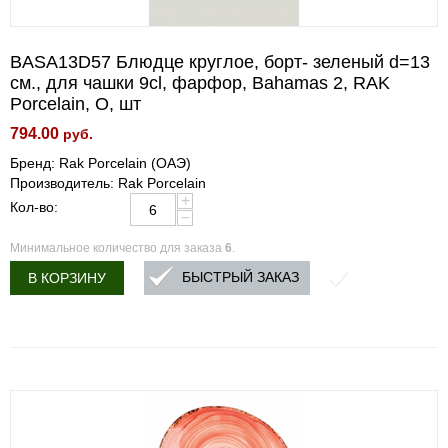
BASA13D57 Блюдце круглое, борт- зеленый d=13
см., для чашки 9cl, фарфор, Bahamas 2, RAK
Porcelain, О, шт
794.00
руб.
Бренд: Rak Porcelain (ОАЭ)
Производитель: Rak Porcelain
+
Кол-во:
−
Минимальное количество для заказа
6
.
БЫСТРЫЙ ЗАКАЗ
В КОРЗИНУ