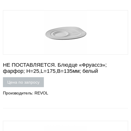
НЕ ПОСТАВЛЯЕТСЯ. Блюдце «Фруассэ»;
фарфор; H=25,L=175,B=135мм; белый
Цена по запросу
Производитель: REVOL