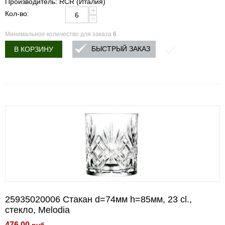
Производитель: RCR (Италия)
+
Кол-во:
−
Минимальное количество для заказа
6
.
БЫСТРЫЙ ЗАКАЗ
В КОРЗИНУ
25935020006 Стакан d=74мм h=85мм, 23 cl.,
стекло, Melodia
476.00