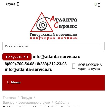
(
)
руб.
info@atlanta-service.ru
Получить КП
;
8(800)-700-54-08
8(383)-312-23-08
МОЯ КОРЗИНА
Корзина пуста
info@atlanta-service.ru
Меню
Главная
/
Посуда
/
Барное и ресторанное стекло
/
Хайбол
/