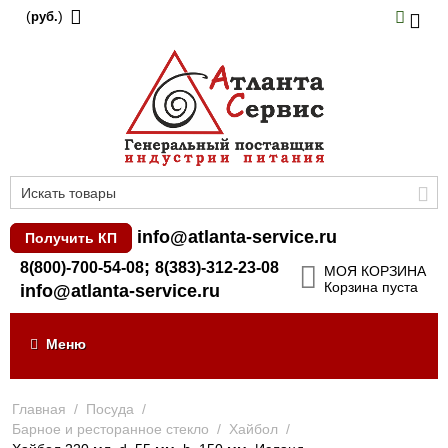
(
)
руб.
info@atlanta-service.ru
Получить КП
;
8(800)-700-54-08
8(383)-312-23-08
МОЯ КОРЗИНА
Корзина пуста
info@atlanta-service.ru
Меню
Главная
/
Посуда
/
Барное и ресторанное стекло
/
Хайбол
/