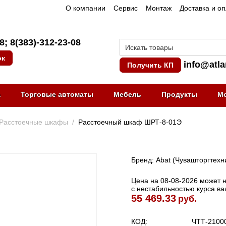
О компании
Сервис
Монтаж
Доставка и о
08
;
8(383)-312-23-08
ок
info@atla
Получить КП
а
Торговые автоматы
Мебель
Продукты
М
Расстоечные шкафы
/
Расстоечный шкаф ШРТ-8-01Э
Бренд: Abat (Чувашторгтехн
Цена на 08-08-2026 может не
с нестабильностью курса в
55 469.33
руб.
КОД:
ЧТТ-2100