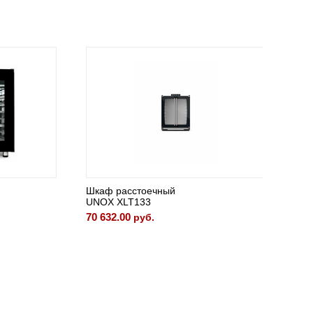
Шкаф расстоечный
Рассто
UNOX XLT133
ITERMA
70 632.00
81 992.
руб.