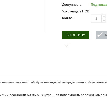
Доступность:
Под зака
*со склада в НСК
+
Кол-во:
−
Б
В КОРЗИНУ
йки мелкоштучных хлебобулочных изделий на предприятиях общественного пи
5 °С и влажности 50-95%. Внутренняя поверхность рабочей камеры