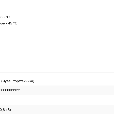
-85
°С
ере - 45
°С
t (Чувашторгтехника)
0000009922
0,8 кВт