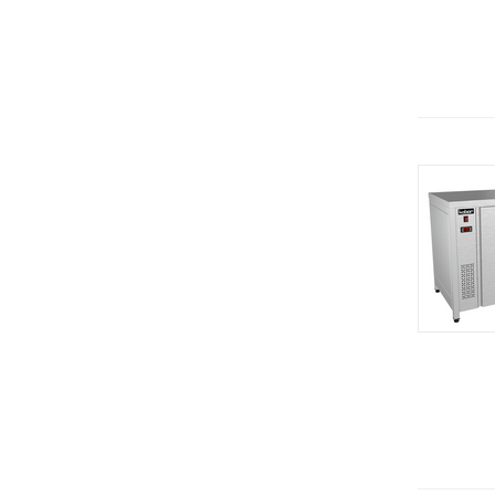
Белторгмаш
Весы электронные
RETIGO (ЧЕхия)
Витрины
Завод Торгмаш
Воронки
Онега (Россия)
Вспениватель молока
Smeg (Италия)
Гастроемкости
UNOX (Италия)
Гомогенизаторы
Carpigiani (Италия)
Граниторы
Kuvings
Грили
STAFF ICE SYSTEMS (Италия)
Гриль-печи
Челябторгтехника
Дегидратор
KOCATEQ (Южная Корея)
Дежа
ЦМИ
Держатели
GASTRORAG (Китай)
Диски
Gemlux
Диспенсеры
Sirman
Для шоколада
Beckers
Дозатор жидкого мыла