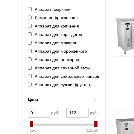
Intercold (Россия)
Аппарат Кваркини
Refettorio (Челябторгтехника)
Лампа инфракрасная
ASSUM (Россия)
Аппарат для копчения
AtollSpeed
Аппарат для корн-догов
ROBOLABS (Россия)
Аппарат для макарон
FAGOR (Испания)
Аппарат для мороженного
VIATTO (Китай)
Аппарат для попкорна
Haier (Китай)
Аппарат для сахарной ваты
VOLDONE (Россия)
Аппарат для спиральных чипсов
Schaerer (Германия)
Аппарат для сушки фруктов,
FROSTOR (Россия)
овощей, грибов
Indocor (Южная Корея)
Аппарат для хот-догов
Цена
Полюс (Россия)
Аппарат для шаурмы
Bartscher (Германия)
–
руб.
руб.
Аппарат контактной обработки
KAYMAN (Россия)
Аппарат термоупаковочный
La Pavoni (Италия)
0
112
руб.
руб.
Аппарат укупорочный