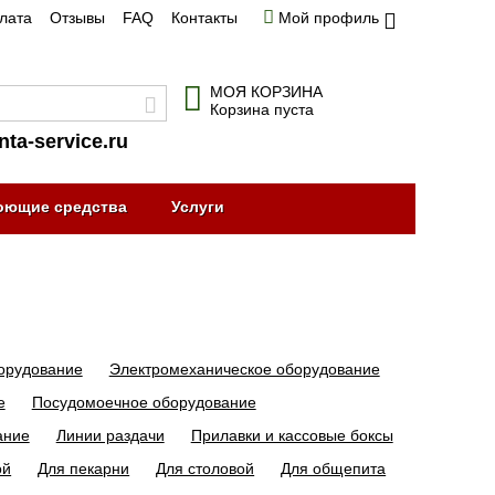
плата
Отзывы
FAQ
Контакты
Мой профиль
МОЯ КОРЗИНА
Корзина пуста
nta-service.ru
оющие средства
Услуги
орудование
Электромеханическое оборудование
е
Посудомоечное оборудование
ание
Линии раздачи
Прилавки и кассовые боксы
ой
Для пекарни
Для столовой
Для общепита