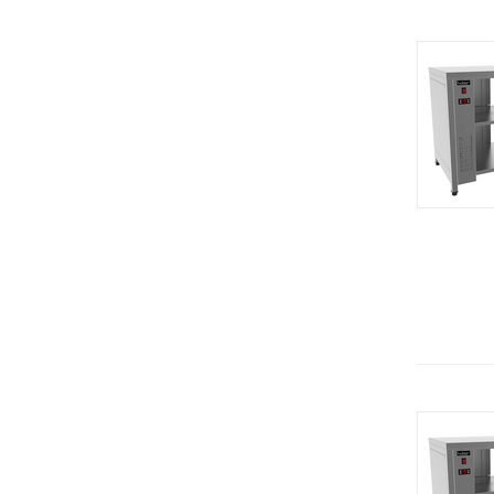
KT (Koneteollisuus)
Душирующее устройство
ЦЕРЕРА-МЕБЕЛЬ (Россия)
Жарочные поверхности
Carboma (Полюс) Россия
Жарочные шкафы
Merrychef
Зонты вентиляционные
Alto Shaam (США)
Зонты вытяжные
GASTROMIX (Гонконг)
Измельчители льда
BASSANINA (Италия)
Измельчитель сыра
COOLEQ (Китай)
Измельчитель универсальный
Saeco
Инсектицидная лампа
Hessen
Камень лавовый
Aucma (Китай)
Камера расстоечная
Cancan (Турция)
Картофелечистки
Demo
Кассеты
Fiamma (Португалия)
Кассовая кабина
GRILL MASTER
Кассовые боксы
ISTOMA
Кегератор