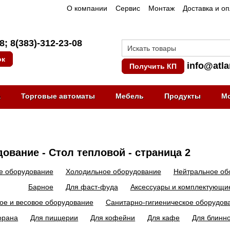
О компании
Сервис
Монтаж
Доставка и о
08
;
8(383)-312-23-08
ок
info@atla
Получить КП
а
Торговые автоматы
Мебель
Продукты
М
ование - Стол тепловой - страница 2
е оборудование
Холодильное оборудование
Нейтральное об
Барное
Для фаст-фуда
Аксессуары и комплектующи
ое и весовое оборудование
Санитарно-гигиеническое оборудов
орана
Для пиццерии
Для кофейни
Для кафе
Для блинн