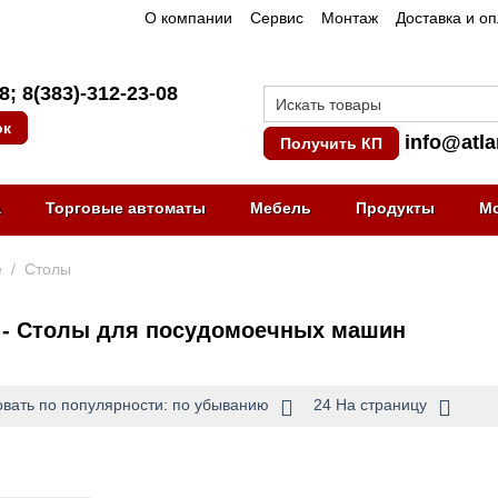
О компании
Сервис
Монтаж
Доставка и о
08
;
8(383)-312-23-08
ок
info@atla
Получить КП
а
Торговые автоматы
Мебель
Продукты
М
е
/
Столы
 - Столы для посудомоечных машин
вать по популярности: по убыванию
24 На страницу