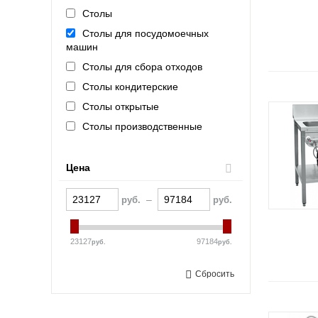
Столы
Столы для посудомоечных
машин
Столы для сбора отходов
Столы кондитерские
Столы открытые
Столы производственные
Столы разделочно-
производственные
Цена
Столы разделочные
Столы технологические
–
руб.
руб.
Столы-купе
Столы-тумбы
23127
97184
руб.
руб.
Сбросить