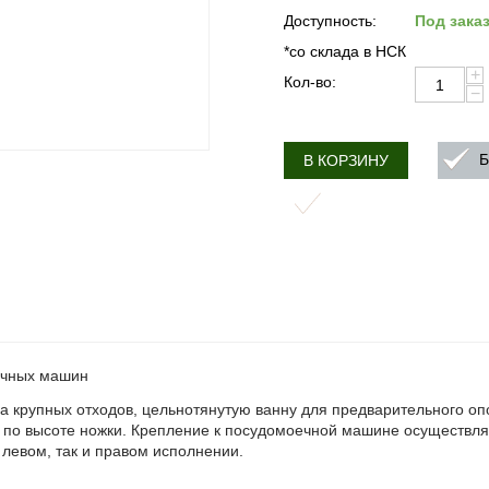
Доступность:
Под зака
*со склада в НСК
+
Кол-во:
−
Б
В КОРЗИНУ
ечных машин
а крупных отходов, цельнотянутую ванну для предварительного о
е по высоте ножки. Крепление к посудомоечной машине осуществля
 левом, так и правом исполнении.