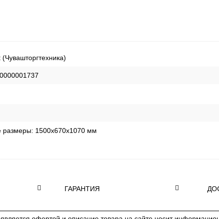
t (Чувашторгтехника)
0000001737
е размеры:
1500х670х1070 мм
ГАРАНТИЯ
ДО
является офертой и описание товара на сайте носит информацион