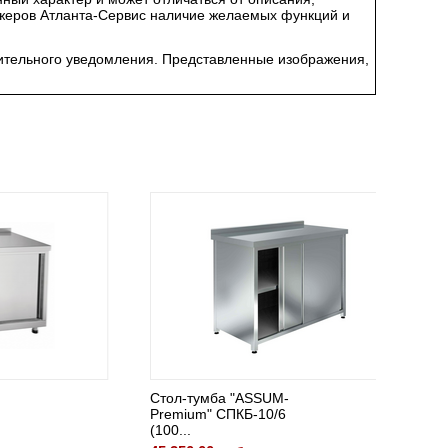
джеров Атланта-Сервис наличие желаемых функций и
арительного уведомления. Представленные изображения,
Стол-тумба "ASSUM-
Стол-т
Premium" СПКБ-10/6
Premiu
(100...
(1000...