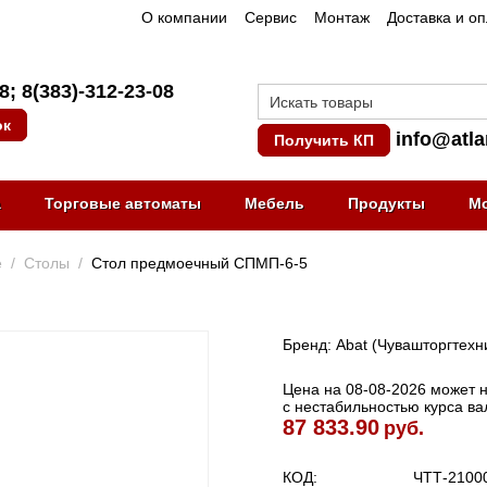
О компании
Сервис
Монтаж
Доставка и о
08
;
8(383)-312-23-08
ок
info@atla
Получить КП
а
Торговые автоматы
Мебель
Продукты
М
е
/
Столы
/
Стол предмоечный СПМП-6-5
Бренд: Abat (Чувашторгтехн
Цена на 08-08-2026 может не
с нестабильностью курса в
87 833.90
руб.
КОД:
ЧТТ-2100