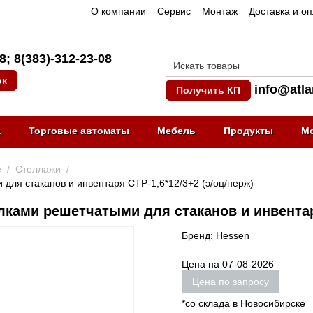
О компании
Сервис
Монтаж
Доставка и о
08
;
8(383)-312-23-08
ок
info@atla
Получить КП
а
Торговые автоматы
Мебель
Продукты
М
е
/
Стеллажи
/
для стаканов и инвентаря СТР-1,6*12/3+2 (э/оц/нерж)
лками решетчатыми для стаканов и инвентаря
Бренд: Hessen
Цена на 07-08-2026
Цена по запросу
*со склада в Новосибирске