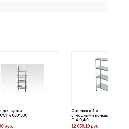
Стеллаж с 4-я
Стелла
сплошными полками
посуды
С-4-0,4/0...
Mecon
12 059.10
18 457.
руб.