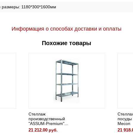
е размеры:
1180*300*1600мм
Информация о способах доставки и оплаты
Похожие товары
ж
Стеллаж для сушки
дственный
посуды ССПн 800*300
Premium"...
Mecon
00
21 918.00
руб.
руб.