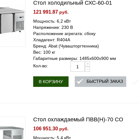
Стол холодильный СХС-60-01
121 991.87
руб.
Мощность: 6,2 кВт
Напряжение: 230 В
Расположение агрегата: сбоку
Хладагент: R404A
Бренд: Abat (Чувашторгтехника)
Вес: 100 кг
Габаритные размеры: 1485х600х900 мм
+
Кол-во:
−
БЫСТРЫЙ ЗАКАЗ
В КОРЗИНУ
Стол охлаждаемый ПВВ(Н)-70 СО
106 951.30
руб.
Мощность: 5,4 кВт