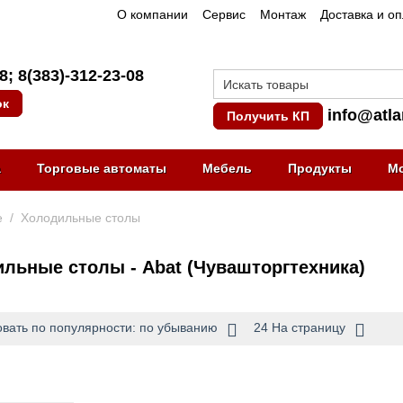
О компании
Сервис
Монтаж
Доставка и о
08
;
8(383)-312-23-08
ок
info@atla
Получить КП
а
Торговые автоматы
Мебель
Продукты
М
е
/
Холодильные столы
льные столы - Abat (Чувашторгтехника)
вать по популярности: по убыванию
24 На страницу