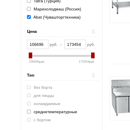
Tatra (Турция)
Марихолодмаш (Россия)
Abat (Чувашторгтехника)
GASTRORAG (Китай)
Цена
COOLEQ (Китай)
–
руб.
руб.
106696
173454
руб.
руб.
Тип
без борта
для пиццы
охлаждаемые
среднетемпературные
с бортом