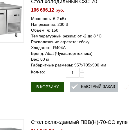
Стол холодильный СХС-70
106 696.12
руб.
Мощность: 6,2 кВт
Напряжение: 230 В
Объем, л: 150
Температурный режим: от -2 до 8 °С
Расположение агрегата: сбоку
Хладагент: R404A
Бренд: Abat (Чувашторгтехника)
Вес: 80 кг
Габаритные размеры: 957х705х900 мм
+
Кол-во:
−
БЫСТРЫЙ ЗАКАЗ
В КОРЗИНУ
Стол охлаждаемый ПВВ(Н)-70-СО купе