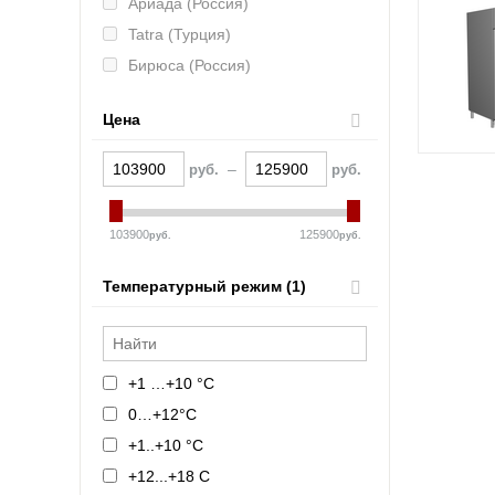
Ариада (Россия)
Tatra (Турция)
Бирюса (Россия)
Марихолодмаш (Россия)
Цена
Abat (Чувашторгтехника)
АРКТО (Россия)
–
руб.
руб.
GASTRORAG (Китай)
IRINOX (Италия)
103900
125900
руб.
руб.
Температурный режим (1)
+1 …+10 °C
0…+12°C
+1..+10 °C
+12...+18 С