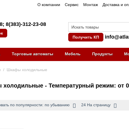
О компании
Сервис
Монтаж
Доставка и о
08
;
8(383)-312-23-08
ок
info@atla
Получить КП
а
Торговые автоматы
Мебель
Продукты
М
е
/
Шкафы холодильные
холодильные - Температурный режим: от 0 
вать по популярности: по убыванию
24 На страницу