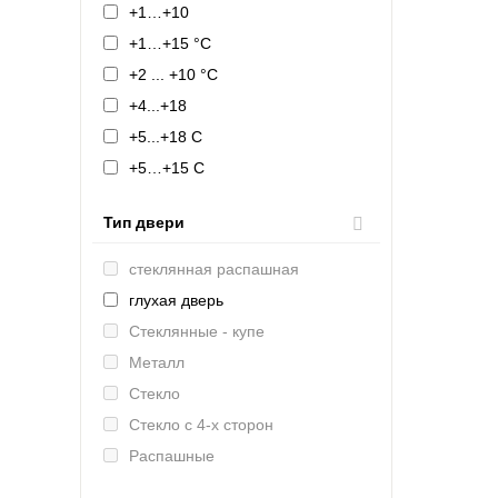
+1…+10
+1…+15 °C
+2 ... +10 °C
+4...+18
+5...+18 С
+5…+15 С
+6…+12 °C
Тип двери
+8...+18 С
-18 °C
cтеклянная распашная
-21...-18 °C
глухая дверь
-2…+8 С
Стеклянные - купе
-4 до +5°С
Металл
-5...+5 °C
Стекло
-5…+5 °C
Стекло с 4-х сторон
-8...0 °C
Распашные
0 ... +10 °C