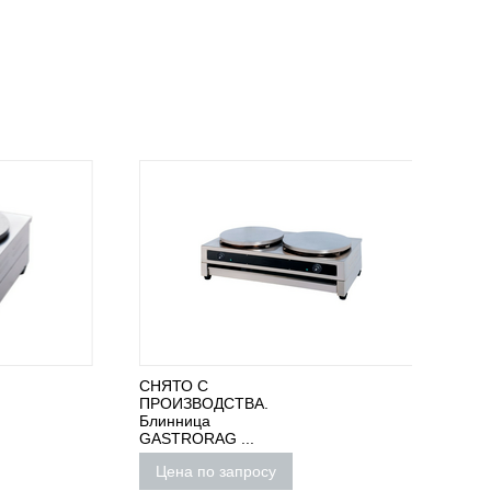
СНЯТО С
СНЯТО
ПРОИЗВОДСТВА.
ПРОИЗ
Блинница
Блинни
GASTRORAG ...
MASTE.
Цена по запросу
Цена