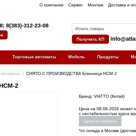
О компании
Сервис
Монтаж
Доставка и о
08
;
8(383)-312-23-08
ок
info@atla
Получить КП
а
Торговые автоматы
Мебель
Продукты
М
 аппараты
/
СНЯТО С ПРОИЗВОДСТВА Блинница HCM-2
HCM-2
Бренд: VIATTO (Китай)
Цена на 08-08-2026 может не
с нестабильностью курса ва
Цена по запросу
*со склада в Москве (достав