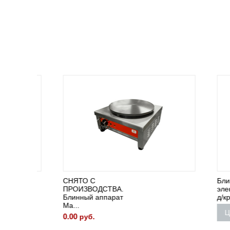
СНЯТО С
Блинни
ПРОИЗВОДСТВА.
электри
Блинный аппарат
д/круглы
Ма...
Цена 
0.00
руб.