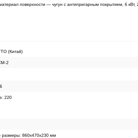
материал поверхности — чугун с антипригарным покрытием, 6 кВт, 
TTO (Китай)
CM-2
6
е:
220
е размеры:
860x470x230 мм