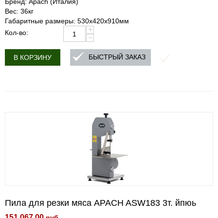
Бренд: Apach (Италия)
Вес: 36кг
Габаритные размеры: 530х420х910мм
+
Кол-во:
−
БЫСТРЫЙ ЗАКАЗ
В КОРЗИНУ
Пила для резки мяса APACH ASW183 3т. йпюь
151 067.00
руб.