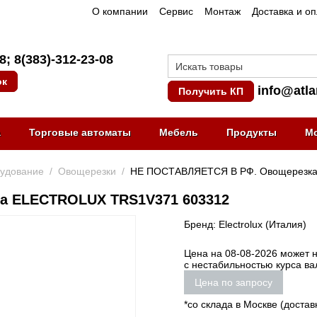
О компании
Сервис
Монтаж
Доставка и о
08
;
8(383)-312-23-08
ок
info@atla
Получить КП
а
Торговые автоматы
Мебель
Продукты
М
рудование
/
Овощерезки
/
НЕ ПОСТАВЛЯЕТСЯ В РФ. Овощерезк
а ELECTROLUX TRS1V371 603312
Бренд: Electrolux (Италия)
Цена на 08-08-2026 может не
с нестабильностью курса ва
Цена по запросу
*со склада в Москве (достав