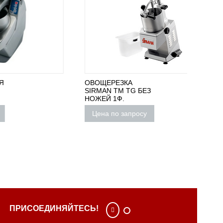
ОВОЩЕРЕЗКА
НЕ ПО
SIRMAN TM TG БЕЗ
Овощер
НОЖЕЙ 1Ф.
COUPE 
Цена по запросу
Цена
ПРИСОЕДИНЯЙТЕСЬ!