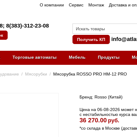
О компании
Сервис
Монтаж
Доставка и о
08
;
8(383)-312-23-08
ок
info@atla
Получить КП
а
Торговые автоматы
Мебель
Продукты
М
рудование
/
Мясорубки
/
Мясорубка ROSSO PRO HM-12 PRO
Бренд: Rosso (Китай)
Цена на 06-08-2026 может не
с нестабильностью курса ва
36 270.00
руб.
*со склада в Москве (достав