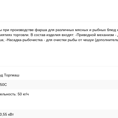
ы при производстве фарша для различных мясных и рыбных блюд н
ятиях торговли. В состав изделия входят: -Приводной механизм - 
а; -Насадка-рыбочистка - для очистки рыбы от чешуи (дополнительн
од Торгмаш
-50С
ельность:
50
кг/ч
0,55 кВт