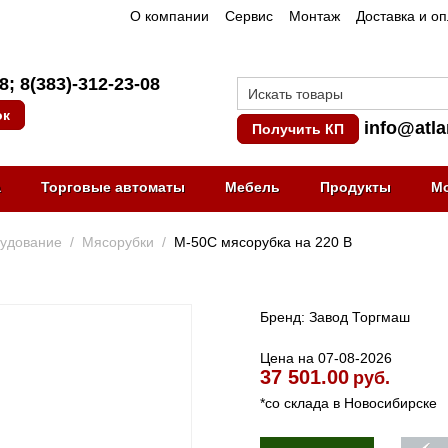
О компании
Сервис
Монтаж
Доставка и о
08
;
8(383)-312-23-08
ок
info@atla
Получить КП
а
Торговые автоматы
Мебель
Продукты
М
рудование
/
Мясорубки
/
М-50С мясорубка на 220 В
Бренд: Завод Торгмаш
Цена на 07-08-2026
37 501.00
руб.
*со склада в Новосибирске