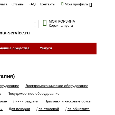
плата
Отзывы
FAQ
Контакты
Мой профиль
МОЯ КОРЗИНА
Корзина пуста
nta-service.ru
оющие средства
Услуги
талия)
орудование
Электромеханическое оборудование
е
Посудомоечное оборудование
ание
Линии раздачи
Прилавки и кассовые боксы
ой
Для пекарни
Для столовой
Для общепита