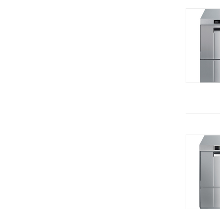
KT (Koneteollisuus)
Душирующее устройство
ЦЕРЕРА-МЕБЕЛЬ (Россия)
Жарочные поверхности
Carboma (Полюс) Россия
Жарочные шкафы
Merrychef
Зонты вентиляционные
Alto Shaam (США)
Зонты вытяжные
GASTROMIX (Гонконг)
Измельчители льда
BASSANINA (Италия)
Измельчитель сыра
COOLEQ (Китай)
Измельчитель универсальный
Saeco
Инсектицидная лампа
Hessen
Камень лавовый
Aucma (Китай)
Камера расстоечная
Cancan (Турция)
Картофелечистки
Demo
Кассеты
Fiamma (Португалия)
Кассовая кабина
GRILL MASTER
Кассовые боксы
ISTOMA
Кегератор