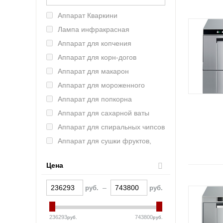
Intercold (Россия)
Аппарат Кваркини
Refettorio (Челябторгтехника)
Лампа инфракрасная
ASSUM (Россия)
Аппарат для копчения
AtollSpeed
Аппарат для корн-догов
ROBOLABS (Россия)
Аппарат для макарон
FAGOR (Испания)
Аппарат для мороженного
VIATTO (Китай)
Аппарат для попкорна
Haier (Китай)
Аппарат для сахарной ваты
VOLDONE (Россия)
Аппарат для спиральных чипсов
Schaerer (Германия)
Аппарат для сушки фруктов,
FROSTOR (Россия)
овощей, грибов
Indocor (Южная Корея)
Аппарат для хот-догов
Цена
Полюс (Россия)
Аппарат для шаурмы
Bartscher (Германия)
–
руб.
руб.
Аппарат контактной обработки
KAYMAN (Россия)
Аппарат термоупаковочный
La Pavoni (Италия)
236293
743800
руб.
руб.
Аппарат укупорочный