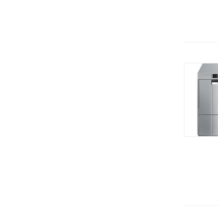
Белторгмаш
Весы электронные
RETIGO (ЧЕхия)
Витрины
Завод Торгмаш
Воронки
Онега (Россия)
Вспениватель молока
Smeg (Италия)
Гастроемкости
UNOX (Италия)
Гомогенизаторы
Carpigiani (Италия)
Граниторы
Kuvings
Грили
STAFF ICE SYSTEMS (Италия)
Гриль-печи
Челябторгтехника
Дегидратор
KOCATEQ (Южная Корея)
Дежа
ЦМИ
Держатели
GASTRORAG (Китай)
Диски
Gemlux
Диспенсеры
Sirman
Для шоколада
Beckers
Дозатор жидкого мыла