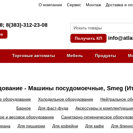
О компании
Сервис
Монтаж
Доставка и о
08
;
8(383)-312-23-08
ок
info@atla
Получить КП
а
Торговые автоматы
Мебель
Продукты
М
ование - Машины посудомоечные, Smeg (И
е оборудование
Холодильное оборудование
Нейтральное об
Барное
Для фаст-фуда
Аксессуары и комплектующи
ое и весовое оборудование
Санитарно-гигиеническое оборудов
орана
Для пиццерии
Для кофейни
Для кафе
Для блинн