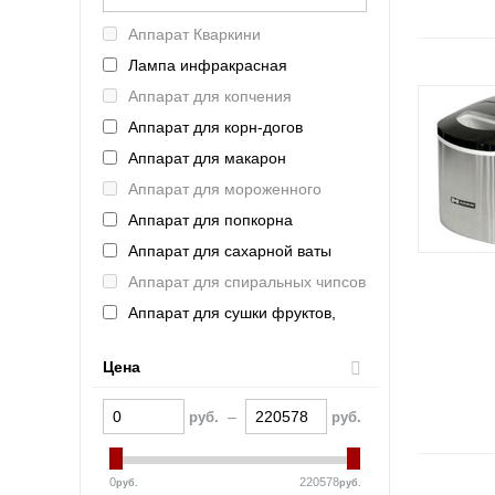
Intercold (Россия)
Аппарат Кваркини
Refettorio (Челябторгтехника)
Лампа инфракрасная
ASSUM (Россия)
Аппарат для копчения
AtollSpeed
Аппарат для корн-догов
ROBOLABS (Россия)
Аппарат для макарон
FAGOR (Испания)
Аппарат для мороженного
VIATTO (Китай)
Аппарат для попкорна
Haier (Китай)
Аппарат для сахарной ваты
VOLDONE (Россия)
Аппарат для спиральных чипсов
Schaerer (Германия)
Аппарат для сушки фруктов,
FROSTOR (Россия)
овощей, грибов
Indocor (Южная Корея)
Аппарат для хот-догов
Цена
Полюс (Россия)
Аппарат для шаурмы
Bartscher (Германия)
–
руб.
руб.
Аппарат контактной обработки
KAYMAN (Россия)
Аппарат термоупаковочный
La Pavoni (Италия)
0
220578
руб.
руб.
Аппарат укупорочный