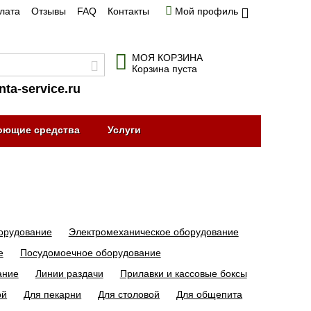
плата
Отзывы
FAQ
Контакты
Мой профиль
МОЯ КОРЗИНА
Корзина пуста
nta-service.ru
оющие средства
Услуги
орудование
Электромеханическое оборудование
е
Посудомоечное оборудование
ание
Линии раздачи
Прилавки и кассовые боксы
ой
Для пекарни
Для столовой
Для общепита