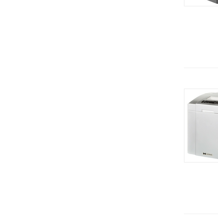
KT (Koneteollisuus)
Душирующее устройство
ЦЕРЕРА-МЕБЕЛЬ (Россия)
Жарочные поверхности
Carboma (Полюс) Россия
Жарочные шкафы
Merrychef
Зонты вентиляционные
Alto Shaam (США)
Зонты вытяжные
GASTROMIX (Гонконг)
Измельчители льда
BASSANINA (Италия)
Измельчитель сыра
COOLEQ (Китай)
Измельчитель универсальный
Saeco
Инсектицидная лампа
Hessen
Камень лавовый
Aucma (Китай)
Камера расстоечная
Cancan (Турция)
Картофелечистки
Demo
Кассеты
Fiamma (Португалия)
Кассовая кабина
GRILL MASTER
Кассовые боксы
ISTOMA
Кегератор