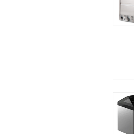
Белторгмаш
Весы электронные
RETIGO (ЧЕхия)
Витрины
Завод Торгмаш
Воронки
Онега (Россия)
Вспениватель молока
Smeg (Италия)
Гастроемкости
UNOX (Италия)
Гомогенизаторы
Carpigiani (Италия)
Граниторы
Kuvings
Грили
STAFF ICE SYSTEMS (Италия)
Гриль-печи
Челябторгтехника
Дегидратор
KOCATEQ (Южная Корея)
Дежа
ЦМИ
Держатели
GASTRORAG (Китай)
Диски
Gemlux
Диспенсеры
Sirman
Для шоколада
Beckers
Дозатор жидкого мыла