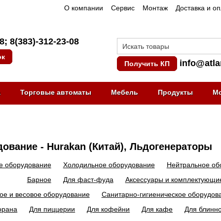
О компании
Сервис
Монтаж
Доставка и о
08
;
8(383)-312-23-08
ок
info@atla
Получить КП
а
Торговые автоматы
Мебель
Продукты
М
ование - Hurakan (Китай), Льдогенераторы
е оборудование
Холодильное оборудование
Нейтральное об
Барное
Для фаст-фуда
Аксессуары и комплектующи
ое и весовое оборудование
Санитарно-гигиеническое оборудов
орана
Для пиццерии
Для кофейни
Для кафе
Для блинн