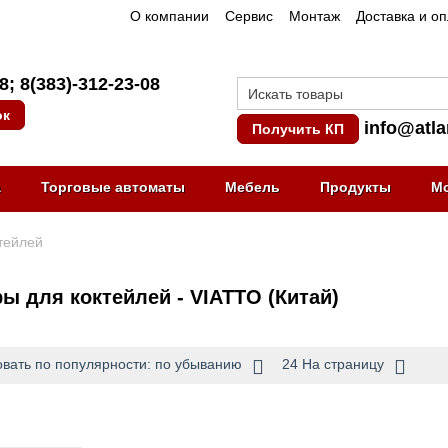
О компании
Сервис
Монтаж
Доставка и о
08
;
8(383)-312-23-08
ок
info@atla
Получить КП
а
Торговые автоматы
Мебель
Продукты
М
тейлей
ы для коктейлей - VIATTO (Китай)
вать по популярности: по убыванию
24 На страницу