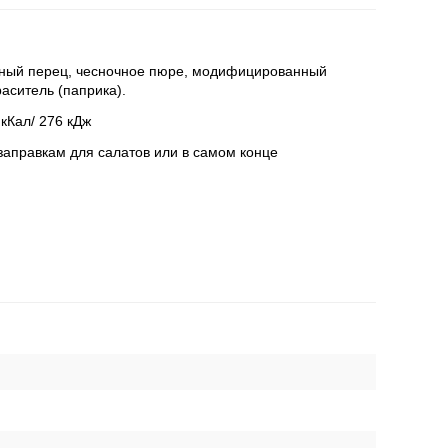
асный перец, чесночное пюре, модифицированный
раситель (паприка).
 кКал/ 276 кДж
 заправкам для салатов или в самом конце