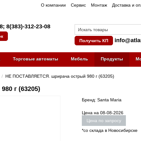
О компании
Сервис
Монтаж
Доставка и о
08
;
8(383)-312-23-08
ок
info@atla
Получить КП
а
Торговые автоматы
Мебель
Продукты
М
/
НЕ ПОСТАВЛЯЕТСЯ. шрирача острый 980 г (63205)
80 г (63205)
Бренд: Santa Maria
Цена на 08-08-2026
Цена по запросу
*со склада в Новосибирске