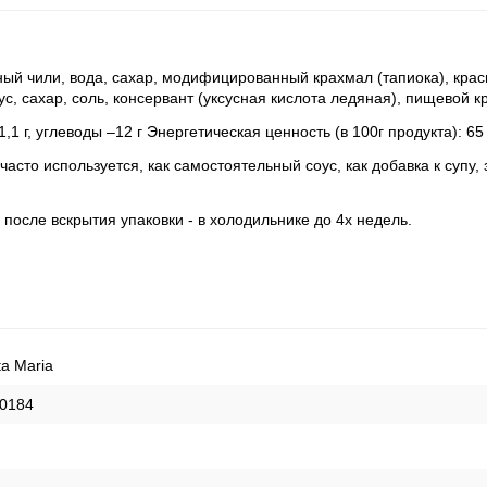
нный чили, вода, сахар, модифицированный крахмал (тапиока), кр
с, сахар, соль, консервант (уксусная кислота ледяная), пищевой к
1,1 г, углеводы –12 г Энергетическая ценность (в 100г продукта): 65
асто используется, как самостоятельный соус, как добавка к супу,
после вскрытия упаковки - в холодильнике до 4х недель.
a Maria
0184