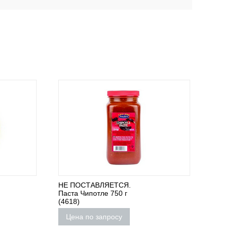
НЕ ПОСТАВЛЯЕТСЯ.
НЕ ПО
Паста Чипотле 750 г
Соус г
(4618)
ман...
Цена по запросу
Цена