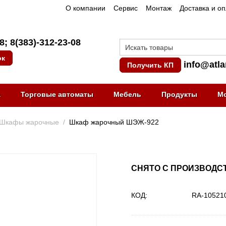
О компании
Сервис
Монтаж
Доставка и о
08
;
8(383)-312-23-08
ок
info@atla
Получить КП
а
Торговые автоматы
Мебель
Продукты
М
Шкафы жарочные
/
Шкаф жарочный ШЭЖ-922
СНЯТО С ПРОИЗВОДС
КОД:
RA-10521