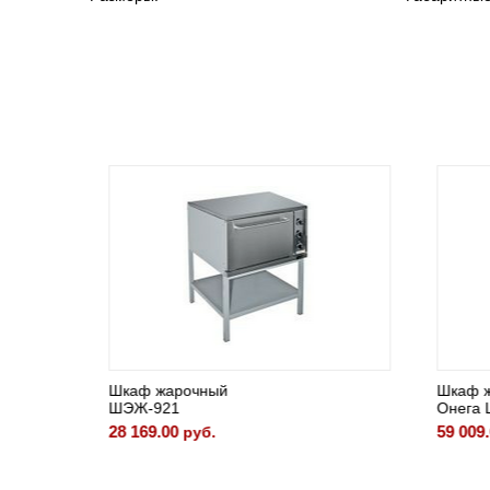
Шкаф жарочный
Шкаф ж
ШЭЖ-921
Онега 
28 169.00
59 009.
руб.