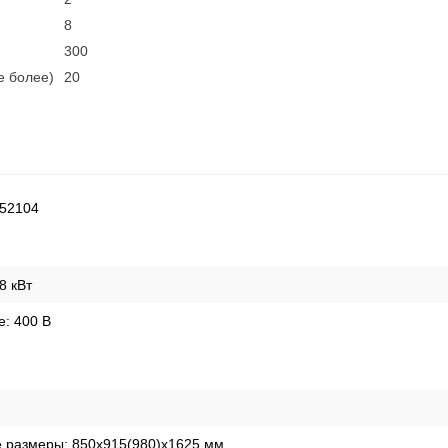
8
300
е более)
20
52104
8 кВт
е:
400 В
е размеры:
850х915(980)х1625 мм