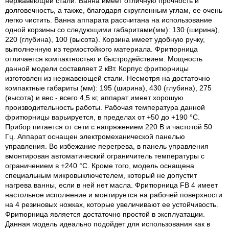
нержавеющей стали. Ванна имеет отличную прочность и
долговечность, а также, благодаря скругленным углам, ее очень
легко чистить. Ванна аппарата рассчитана на использование
одной корзины со следующими габаритами(мм): 130 (ширина),
220 (глубина), 100 (высота). Корзина имеет удобную ручку,
выполненную из термостойкого материала. Фритюрница
отличается компактностью и быстродействием. Мощность
данной модели составляет 2 кВт. Корпус фритюрницы
изготовлен из нержавеющей стали. Несмотря на достаточно
компактные габариты (мм): 195 (ширина), 430 (глубина), 275
(высота) и вес - всего 4,5 кг, аппарат имеет хорошую
производительность работы. Рабочая температура данной
фритюрницы варьируется, в пределах от +50 до +190 °С.
Прибор питается от сети с напряжением 220 В и частотой 50
Гц. Аппарат оснащен электромеханической панелью
управления. Во избежание перегрева, в панель управления
вмонтирован автоматический ограничитель температуры с
ограничением в +240 °С. Кроме того, модель оснащена
специальным микровыключетелем, который не допустит
нагрева ванны, если в ней нет масла. Фритюрница FB 4 имеет
настольное исполнение и монтируется на рабочей поверхности
на 4 резиновых ножках, которые увеличивают ее устойчивость.
Фритюрница является достаточно простой в эксплуатации.
Данная модель идеально подойдет для использования как в