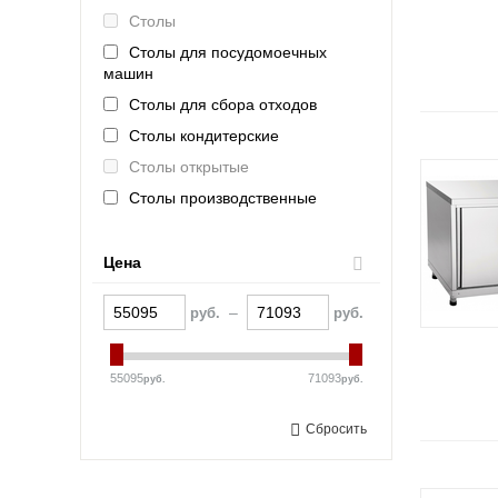
Столы
Столы для посудомоечных
машин
Столы для сбора отходов
Столы кондитерские
Столы открытые
Столы производственные
Столы разделочно-
производственные
Цена
Столы разделочные
Столы технологические
–
руб.
руб.
Столы-купе
Столы-тумбы
55095
71093
руб.
руб.
Сбросить