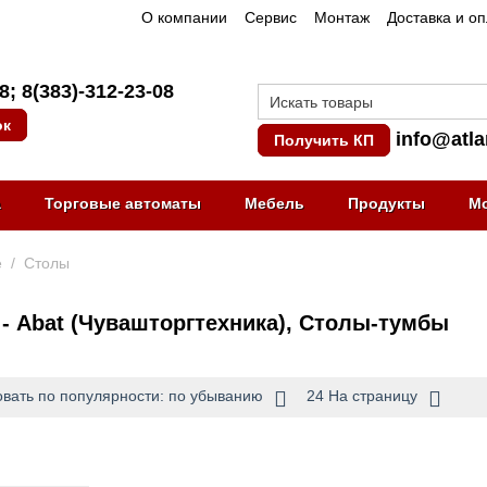
О компании
Сервис
Монтаж
Доставка и о
08
;
8(383)-312-23-08
ок
info@atla
Получить КП
а
Торговые автоматы
Мебель
Продукты
М
е
/
Столы
- Abat (Чувашторгтехника), Столы-тумбы
вать по популярности: по убыванию
24 На страницу