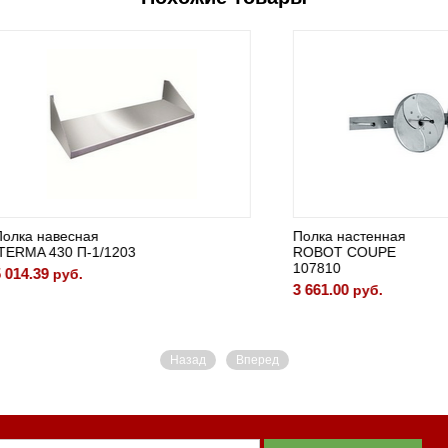
авесная
Полка настенная
430 П-1/1203
ROBOT COUPE
107810
9
руб.
3 661.00
руб.
Назад
Вперед