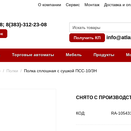
О компании
Сервис
Монтаж
Доставка и о
08
;
8(383)-312-23-08
ок
info@atla
Получить КП
а
Торговые автоматы
Мебель
Продукты
М
е
/
Полки
/
Полка сплошная с сушкой ПСС-10/3Н
СНЯТО С ПРОИЗВОДС
КОД:
RA-10543