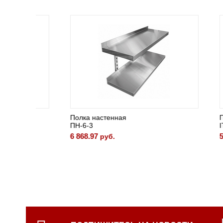
Полка настенная
Полка н
ПН-6-3
ITERMA 
6 868.97
5 014.3
руб.