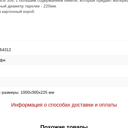
SI 304, с большим содержанием никеля, который придает материал
ный диаметр тарелки - 220мм.
в картонный короб.
54312
офи
е размеры:
1000х300х225 мм
Информация о способах доставки и оплаты
Похожие товары