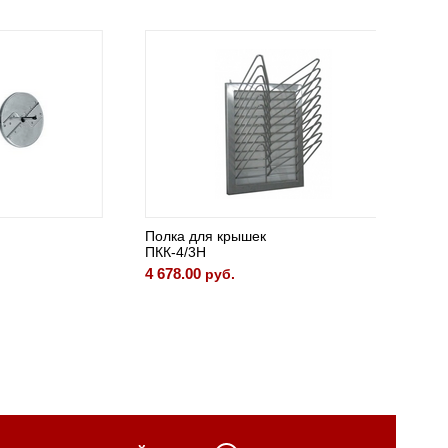
Полка для крышек
Полка 
ПКК-4/3Н
ПН-5-3
4 678.00
6 448.4
руб.