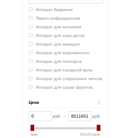
Intercold (Россия)
Аппарат Кваркини
Refettorio (Челябторгтехника)
Лампа инфракрасная
ASSUM (Россия)
Аппарат для копчения
AtollSpeed
Аппарат для корн-догов
ROBOLABS (Россия)
Аппарат для макарон
FAGOR (Испания)
Аппарат для мороженного
VIATTO (Китай)
Аппарат для попкорна
Haier (Китай)
Аппарат для сахарной ваты
VOLDONE (Россия)
Аппарат для спиральных чипсов
Schaerer (Германия)
Аппарат для сушки фруктов,
FROSTOR (Россия)
овощей, грибов
Indocor (Южная Корея)
Аппарат для хот-догов
Цена
Полюс (Россия)
Аппарат для шаурмы
Bartscher (Германия)
–
руб.
руб.
Аппарат контактной обработки
KAYMAN (Россия)
Аппарат термоупаковочный
La Pavoni (Италия)
0
85116516
руб.
руб.
Аппарат укупорочный