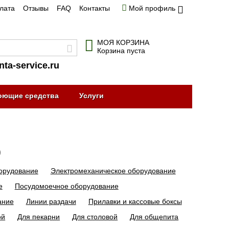
плата
Отзывы
FAQ
Контакты
Мой профиль
МОЯ КОРЗИНА
Корзина пуста
nta-service.ru
оющие средства
Услуги
)
орудование
Электромеханическое оборудование
е
Посудомоечное оборудование
ание
Линии раздачи
Прилавки и кассовые боксы
ой
Для пекарни
Для столовой
Для общепита