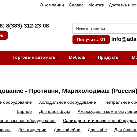
О компании
Сервис
Монтаж
Доставка и о
08
;
8(383)-312-23-08
ок
info@atla
Получить КП
а
Торговые автоматы
Мебель
Продукты
М
ование - Противни, Марихолодмаш (Россия
е оборудование
Холодильное оборудование
Нейтральное об
Барное
Для фаст-фуда
Аксессуары и комплектующи
ое и весовое оборудование
Санитарно-гигиеническое оборудов
орана
Для пиццерии
Для кофейни
Для кафе
Для блинн